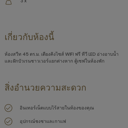
3 x
เกี่ยวกับห้องนี้
ห้องสวีท 45 ตร.ม. เตียงคิงไซส์ WIFI ฟรี ทีวี LED อ่างอาบน้ำ
และฝักบัวเรนชาวเวอร์แยกต่างหาก ตู้เซฟในห้องพัก
สิ่งอำนวยความสะดวก
อินเทอร์เน็ตแบบไร้สายในห้องของคุณ
อุปกรณ์ชงชาและกาแฟ