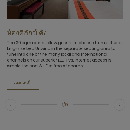
ห้องดีลักซ์ คิง
The 30 sqm rooms allow guests to choose from either a
3
king-size bed Unwind in the separate seating area to
s
tune into one of the many local and international
channels on our superior LED TVs. Internet access is
simple too and Wi-Fi is free of charge.
จองตอนนี้
1/9