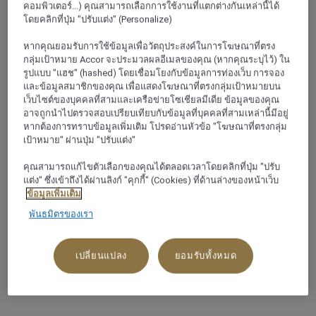
คอมพิวเตอร์...) คุณสามารถเลือกการใช้งานที่แตกต่างกันเหล่านี้ได้
โดยคลิกที่ปุ่ม "ปรับแต่ง" (Personalize)
เกี่ยวกับ
หากคุณยอมรับการใช้ข้อมูลเพื่อวัตถุประสงค์ในการโฆษณาที่ตรง
กลุ่มเป้าหมาย Accor จะประมวลผลอีเมลของคุณ (หากคุณระบุไว้) ใน
ขอเชิญสัมผัสกับเมืองเชียงใหม่ที่ตั้งอยู่ทางภาคเหนือของ
รูปแบบ "แฮช" (hashed) โดยเชื่อมโยงกับข้อมูลการท่องเว็บ การจอง
ประเทศไทย ที่ซึ่งเมอเวนพิค โฮเทล แอนด์ รีสอร์ท รอต้อนรับ
และข้อมูลสมาชิกของคุณ เพื่อแสดงโฆษณาที่ตรงกลุ่มเป้าหมายบน
คุณที่โรงแรมสุริวงศ์ โฮเทล เชียงใหม่ เชียงใหม่เป็นเมืองแห่ง
เว็บไซต์ของบุคคลที่สามและเครือข่ายโซเชียลมีเดีย ข้อมูลของคุณ
อาจถูกนำไปตรวจสอบเปรียบเทียบกับข้อมูลที่บุคคลที่สามเหล่านี้มีอยู่
วัดวาอาราม ถนนคนเดินอันน่าเพลิดเพลินใจ และสถานที่ท่อง
หากต้องการทราบข้อมูลเพิ่มเติม โปรดอ่านหัวข้อ "โฆษณาที่ตรงกลุ่ม
เที่ยวตามชาติที่น่าหลงใหล เดินชมรอบ ๆ ตลาดไนท์บาซาร์
เป้าหมาย" ผ่านปุ่ม "ปรับแต่ง"
หรือไปสักการะวัดพระสิงห์วรมหาวิหารอันเป็นที่เคารพ
สำรวจอุทยานแห่งชาติดอยสุเทพ-ปุยที่มียอดเขาทั้งสองแห่ง
คุณสามารถแก้ไขตัวเลือกของคุณได้ตลอดเวลาโดยคลิกที่ปุ่ม "ปรับ
แต่ง" ซึ่งเข้าถึงได้ผ่านลิงก์ "คุกกี้" (Cookies) ที่ด้านล่างของหน้าเว็บ
ซึ่งก็คือดอยสุเทพและดอยปุย และน้ำตกกระแสน้ำแรงแห่ง
ข้อมูลเพิ่มเติม
ต่าง ๆ รวมถึงน้ำตกมณฑาธาร คุณยังสามารถว่ายน้ำในสวน
พันธมิตรของเรา
ได้อีกด้วย
เปลี่ยนแปลง
ยอมรับทั้งหมด
โรงแรมต่าง ๆ ของเรา เชียงใหม่