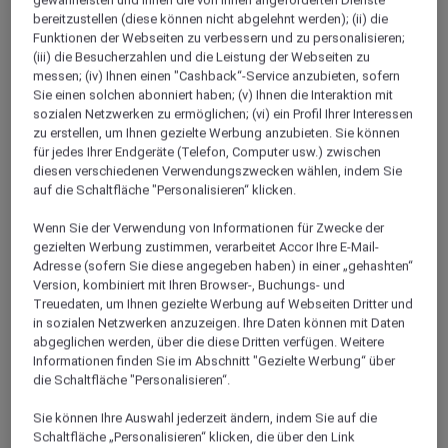
bereitzustellen (diese können nicht abgelehnt werden); (ii) die
Über
Funktionen der Webseiten zu verbessern und zu personalisieren;
(iii) die Besucherzahlen und die Leistung der Webseiten zu
messen; (iv) Ihnen einen "Cashback“-Service anzubieten, sofern
Besuchen Sie die Stadt Chiang Mai im Norden
Sie einen solchen abonniert haben; (v) Ihnen die Interaktion mit
Thailands, wo Mövenpick Hotels & Resorts Sie im
sozialen Netzwerken zu ermöglichen; (vi) ein Profil Ihrer Interessen
zu erstellen, um Ihnen gezielte Werbung anzubieten. Sie können
Suriwongse Hotel Chiang Mai willkommen heisst.
für jedes Ihrer Endgeräte (Telefon, Computer usw.) zwischen
Chiang Mai ist eine Stadt voller buddhistischer
diesen verschiedenen Verwendungszwecken wählen, indem Sie
Tempel, verlockenden Strassenmärkten und
auf die Schaltfläche "Personalisieren“ klicken.
inspirierenden Naturwundern. Schlendern Sie durch
Wenn Sie der Verwendung von Informationen für Zwecke der
den Nachtbasar der Stadt oder bewundern Sie den
gezielten Werbung zustimmen, verarbeitet Accor Ihre E-Mail-
heiligen Tempel von Wat Phra Singh. Erkunden Sie den
Adresse (sofern Sie diese angegeben haben) in einer „gehashten“
Nationalpark Doi Suthep-Pui mit den beiden Bergen
Version, kombiniert mit Ihren Browser-, Buchungs- und
Treuedaten, um Ihnen gezielte Werbung auf Webseiten Dritter und
Doi Suthep und Doi Pui sowie beeindruckenden
in sozialen Netzwerken anzuzeigen. Ihre Daten können mit Daten
Wasserfällen wie dem Nam Tok Monthathon. Im Park
abgeglichen werden, über die diese Dritten verfügen. Weitere
kann man sogar schwimmen gehen.
Informationen finden Sie im Abschnitt "Gezielte Werbung“ über
die Schaltfläche "Personalisieren“.
Sie können Ihre Auswahl jederzeit ändern, indem Sie auf die
Schaltfläche „Personalisieren“ klicken, die über den Link