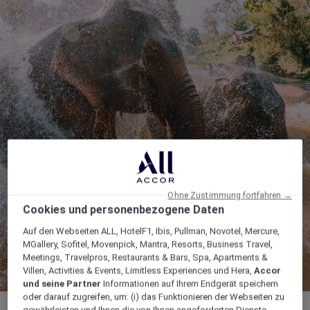
Ohne Zustimmung fortfahren →
Cookies und personenbezogene Daten
Auf den Webseiten ALL, HotelF1, Ibis, Pullman, Novotel, Mercure,
MGallery, Sofitel, Movenpick, Mantra, Resorts, Business Travel,
Meetings, Travelpros, Restaurants & Bars, Spa, Apartments &
Villen, Activities & Events, Limitless Experiences und Hera,
Accor
und seine Partner
Informationen auf Ihrem Endgerät speichern
oder darauf zugreifen, um: (i) das Funktionieren der Webseiten zu
gewährleisten und Ihnen die von Ihnen angeforderten Dienste