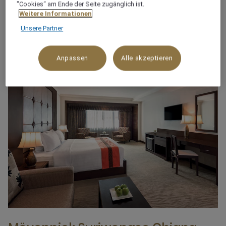
UNSERE HOTELS CHIANG
"Cookies“ am Ende der Seite zugänglich ist.
Weitere Informationen
MAI
Unsere Partner
Anpassen
Alle akzeptieren