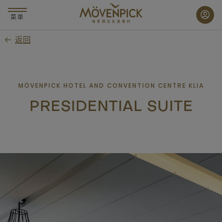
跳
至
菜单
主
返回
要
内
容
MÖVENPICK HOTEL AND CONVENTION CENTRE KLIA
PRESIDENTIAL SUITE