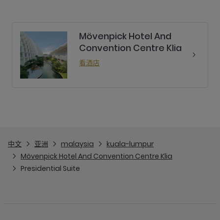
Mövenpick Hotel And
Convention Centre Klia
看酒店
中文
亚洲
malaysia
kuala-lumpur
Mövenpick Hotel And Convention Centre Klia
Presidential Suite