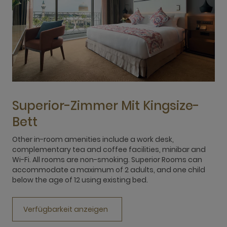
Superior-Zimmer Mit Kingsize-
Bett
Other in-room amenities include a work desk,
complementary tea and coffee facilities, minibar and
a
Wi-Fi. All rooms are non-smoking. Superior Rooms can
b
accommodate a maximum of 2 adults, and one child
below the age of 12 using existing bed.
Verfügbarkeit anzeigen