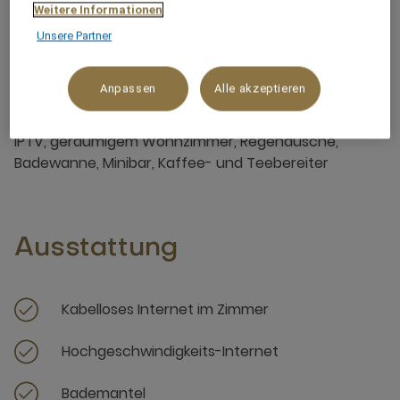
Weitere Informationen
Unsere Partner
Über dieses Zimmer
Anpassen
Alle akzeptieren
103-m²-Zimmer mit Kingsize-Bett, kostenlosem WIFI,
IPTV, geräumigem Wohnzimmer, Regendusche,
Badewanne, Minibar, Kaffee- und Teebereiter
Ausstattung
Kabelloses Internet im Zimmer
Hochgeschwindigkeits-Internet
Bademantel