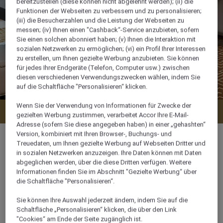
bereitzustellen (diese können nicht abgelehnt werden); (ii) die
Funktionen der Webseiten zu verbessern und zu personalisieren;
(iii) die Besucherzahlen und die Leistung der Webseiten zu
messen; (iv) Ihnen einen "Cashback“-Service anzubieten, sofern
Sie einen solchen abonniert haben; (v) Ihnen die Interaktion mit
sozialen Netzwerken zu ermöglichen; (vi) ein Profil Ihrer Interessen
zu erstellen, um Ihnen gezielte Werbung anzubieten. Sie können
für jedes Ihrer Endgeräte (Telefon, Computer usw.) zwischen
diesen verschiedenen Verwendungszwecken wählen, indem Sie
auf die Schaltfläche "Personalisieren“ klicken.
Wenn Sie der Verwendung von Informationen für Zwecke der
Verfügbarkeit anzeigen
gezielten Werbung zustimmen, verarbeitet Accor Ihre E-Mail-
Adresse (sofern Sie diese angegeben haben) in einer „gehashten“
Version, kombiniert mit Ihren Browser-, Buchungs- und
Treuedaten, um Ihnen gezielte Werbung auf Webseiten Dritter und
in sozialen Netzwerken anzuzeigen. Ihre Daten können mit Daten
abgeglichen werden, über die diese Dritten verfügen. Weitere
103 m²
Informationen finden Sie im Abschnitt "Gezielte Werbung“ über
die Schaltfläche "Personalisieren“.
4 x
Sie können Ihre Auswahl jederzeit ändern, indem Sie auf die
Schaltfläche „Personalisieren“ klicken, die über den Link
"Cookies“ am Ende der Seite zugänglich ist.