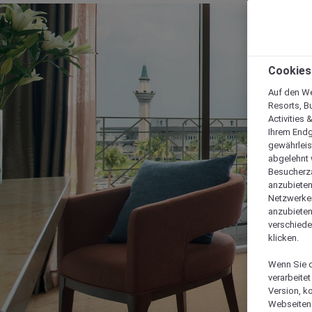
Cookies
Auf den We
Resorts, B
Activities 
Ihrem Endg
gewährleis
abgelehnt w
Besucherza
anzubieten,
Netzwerken 
anzubieten
verschiede
klicken.
Wenn Sie d
verarbeite
Version, k
Webseiten 