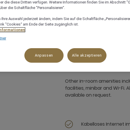
er die diese Dritten verfügen. Weitere Informationen finden Sie im Abschnitt "G
ber die Schaltfläche "Personalisieren“.
Ihre Auswahl jederzeit ändern, indem Sie auf die Schaltfläche „Personalisieren
ink "Cookies“ am Ende der Seite zugänglich ist.
Informationen
tner
36 m²
3 x
Anpassen
Alle akzeptieren
Other in-room amenities inc
facilities, minibar and Wi-Fi
available on request.
Kabelloses Internet i