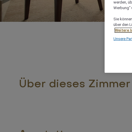
werden, üb
Werbung“ ü
Sie können 
über den L
Weitere 
Unsere Par
Über dieses Zimmer