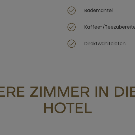
Bademantel
Kaffee-/Teezubereit
Direktwahltelefon
RE ZIMMER IN D
HOTEL