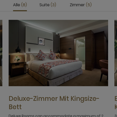
Alle
8
Suite
3
Zimmer
5
Deluxe-Zimmer Mit Kingsize-
Bett
2
Deluxe Rooms can accommodate a maximum of 2
3