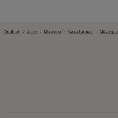
Deutsch
Asien
Malaysia
Kuala Lumpur
Mövenpick