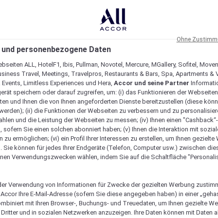
Ohne Zustimmu
 und personenbezogene Daten
bseiten ALL, HotelF1, Ibis, Pullman, Novotel, Mercure, MGallery, Sofitel, Move
usiness Travel, Meetings, Travelpros, Restaurants & Bars, Spa, Apartments & Vi
& Events, Limitless Experiences und Hera,
Accor und seine Partner
Informati
erät speichern oder darauf zugreifen, um: (i) das Funktionieren der Webseiten
ten und Ihnen die von Ihnen angeforderten Dienste bereitzustellen (diese könn
erden); (ii) die Funktionen der Webseiten zu verbessern und zu personalisieren
hlen und die Leistung der Webseiten zu messen; (iv) Ihnen einen "Cashback“
 sofern Sie einen solchen abonniert haben; (v) Ihnen die Interaktion mit sozia
zu ermöglichen; (vi) ein Profil Ihrer Interessen zu erstellen, um Ihnen gezielt
. Sie können für jedes Ihrer Endgeräte (Telefon, Computer usw.) zwischen die
nen Verwendungszwecken wählen, indem Sie auf die Schaltfläche "Personalis
er Verwendung von Informationen für Zwecke der gezielten Werbung zustim
t Accor Ihre E-Mail-Adresse (sofern Sie diese angegeben haben) in einer „geha
ombiniert mit Ihren Browser-, Buchungs- und Treuedaten, um Ihnen gezielte W
Verfügbarkeit anzeigen
Dritter und in sozialen Netzwerken anzuzeigen. Ihre Daten können mit Daten 