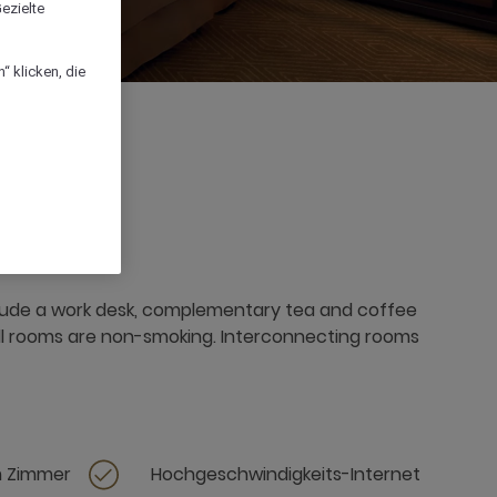
ezielte
“ klicken, die
lude a work desk, complementary tea and coffee
. All rooms are non-smoking. Interconnecting rooms
m Zimmer
Hochgeschwindigkeits-Internet