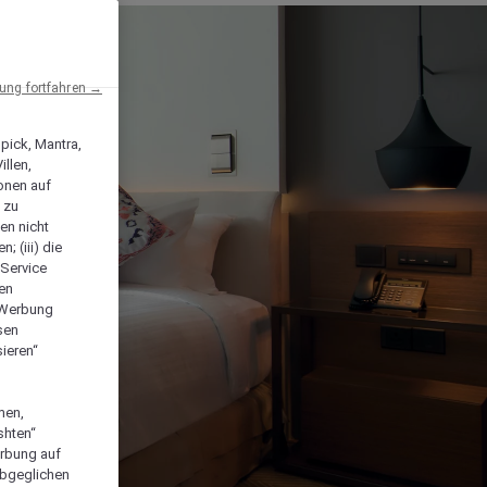
ng fortfahren →
npick, Mantra,
llen,
onen auf
 zu
en nicht
; (iii) die
-Service
len
e Werbung
sen
ieren“
men,
shten“
erbung auf
abgeglichen