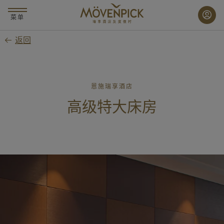
跳
至
菜单
主
返回
要
内
容
恩施瑞享酒店
高级特大床房