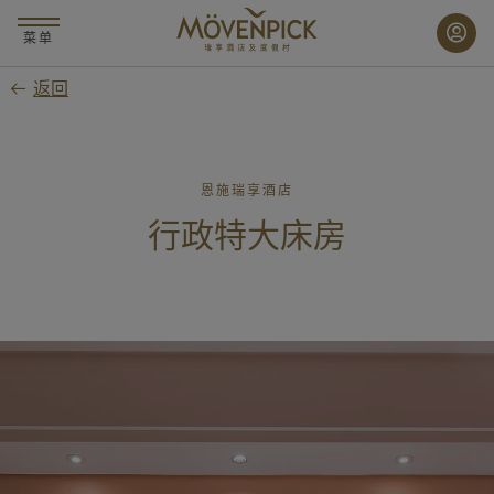
跳
至
菜单
主
返回
要
内
容
恩施瑞享酒店
行政特大床房