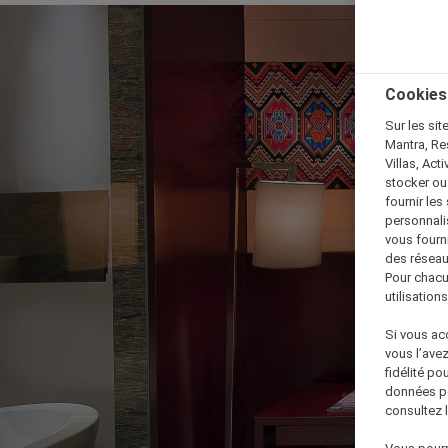
Cookies
Sur les sit
Mantra, Re
Villas, Act
stocker ou
fournir le
personnalis
vous fourn
des réseau
Pour chacu
utilisation
Si vous acc
vous l’ave
fidélité po
données po
consultez l