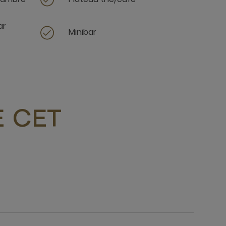
ar
Minibar
 CET