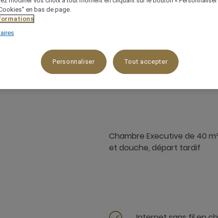
ez modifier vos choix à tout moment en cliquant sur le bouton « Personnaliser
 "Cookies" en bas de page.
nformations
aires
Personnaliser
Tout accepter
40 m²
3 x
Chambre Executive de 40 m² of
et douche, départ tardif
Internet sans fil en 