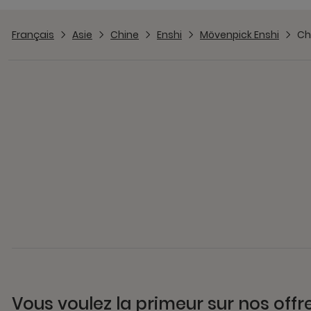
Français
Asie
Chine
Enshi
Mövenpick Enshi
Ch
Vous voulez la primeur sur nos offr