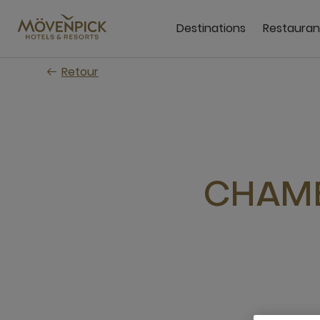
Passer
au
Destinations
Restauran
contenu
principal
Retour
CHAMB