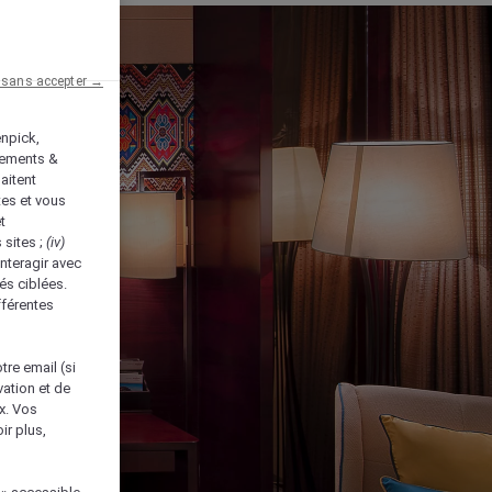
 sans accepter →
enpick,
tements &
aitent
tes et vous
t
 sites ;
(iv)
nteragir avec
és ciblées.
fférentes
tre email (si
vation et de
ux. Vos
ir plus,