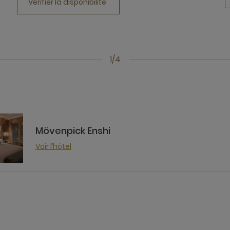
Vérifier la disponibilité
1/4
Mövenpick Enshi
Voir l’hôtel