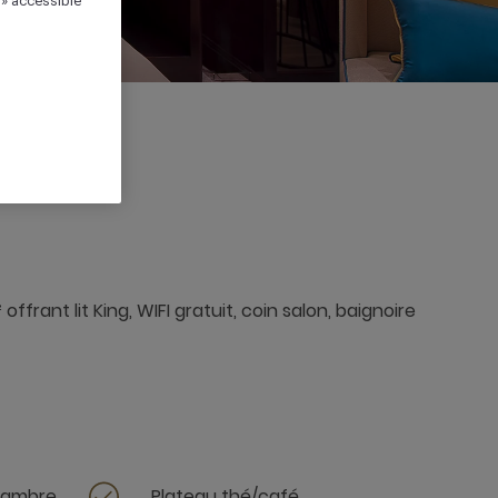
 » accessible
frant lit King, WIFI gratuit, coin salon, baignoire
chambre
Plateau thé/café