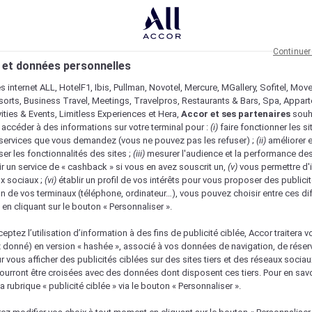
Continuer
 et données personnelles
es internet ALL, HotelF1, Ibis, Pullman, Novotel, Mercure, MGallery, Sofitel, Mov
sorts, Business Travel, Meetings, Travelpros, Restaurants & Bars, Spa, Appar
ivities & Events, Limitless Experiences et Hera,
Accor et ses partenaires
souh
 accéder à des informations sur votre terminal pour :
(i)
faire fonctionner les si
s services que vous demandez (vous ne pouvez pas les refuser) ;
(ii)
améliorer e
er les fonctionnalités des sites ;
(iii)
mesurer l'audience et la performance des
ir un service de « cashback » si vous en avez souscrit un,
(v)
vous permettre d'i
x sociaux ;
(vi)
établir un profil de vos intérêts pour vous proposer des publicit
n de vos terminaux (téléphone, ordinateur…), vous pouvez choisir entre ces di
s en cliquant sur le bouton « Personnaliser ».
eptez l’utilisation d’information à des fins de publicité ciblée, Accor traitera vo
z donné) en version « hashée », associé à vos données de navigation, de réser
ur vous afficher des publicités ciblées sur des sites tiers et des réseaux socia
urront être croisées avec des données dont disposent ces tiers. Pour en savo
a rubrique « publicité ciblée » via le bouton « Personnaliser ».
Vérifier la disponibilité