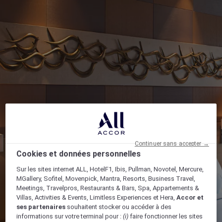
Continuer sans accepter →
Cookies et données personnelles
Sur les sites internet ALL, HotelF1, Ibis, Pullman, Novotel, Mercure,
MGallery, Sofitel, Movenpick, Mantra, Resorts, Business Travel,
Meetings, Travelpros, Restaurants & Bars, Spa, Appartements &
Villas, Activities & Events, Limitless Experiences et Hera,
Accor et
ses partenaires
souhaitent stocker ou accéder à des
informations sur votre terminal pour :
(i)
faire fonctionner les sites