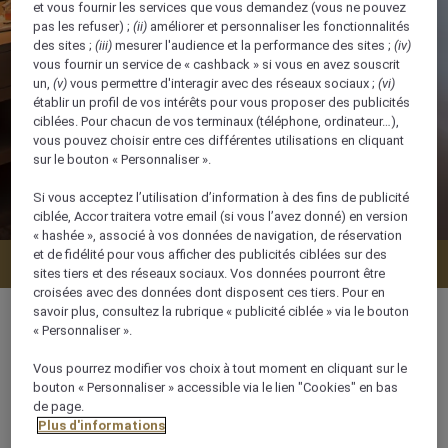
et vous fournir les services que vous demandez (vous ne pouvez
pas les refuser) ;
(ii)
améliorer et personnaliser les fonctionnalités
des sites ;
(iii)
mesurer l'audience et la performance des sites ;
(iv)
vous fournir un service de « cashback » si vous en avez souscrit
un,
(v)
vous permettre d'interagir avec des réseaux sociaux ;
(vi)
établir un profil de vos intérêts pour vous proposer des publicités
ciblées. Pour chacun de vos terminaux (téléphone, ordinateur…),
vous pouvez choisir entre ces différentes utilisations en cliquant
sur le bouton « Personnaliser ».
Si vous acceptez l’utilisation d’information à des fins de publicité
ciblée, Accor traitera votre email (si vous l’avez donné) en version
« hashée », associé à vos données de navigation, de réservation
et de fidélité pour vous afficher des publicités ciblées sur des
Vérifier la disponibilité
sites tiers et des réseaux sociaux. Vos données pourront être
croisées avec des données dont disposent ces tiers. Pour en
savoir plus, consultez la rubrique « publicité ciblée » via le bouton
« Personnaliser ».
Vous pourrez modifier vos choix à tout moment en cliquant sur le
40 m²
bouton « Personnaliser » accessible via le lien "Cookies" en bas
de page.
Plus d'informations
3 x