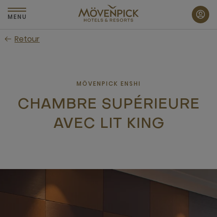
Passer
au
MENU
contenu
Retour
principal
MÖVENPICK ENSHI
CHAMBRE SUPÉRIEURE
AVEC LIT KING