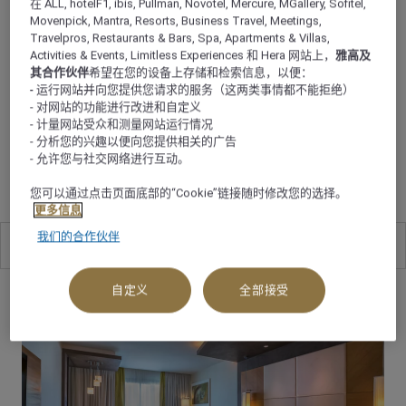
和健身房放松身心。酒店设有六个活动场地（例如最多可容
在 ALL, hotelF1, ibis, Pullman, Novotel, Mercure, MGallery, Sofitel,
纳 750 人的宴会厅），可用来在突尼斯举办各种活动、婚
Movenpick, Mantra, Resorts, Business Travel, Meetings,
Travelpros, Restaurants & Bars, Spa, Apartments & Villas,
礼和会议。
Activities & Events, Limitless Experiences 和 Hera 网站上，
雅高及
其合作伙伴
希望在您的设备上存储和检索信息，以便：
- 运行网站并向您提供您请求的服务（这两类事情都不能拒绝）
- 对网站的功能进行改进和自定义
客房和套房
- 计量网站受众和测量网站运行情况
- 分析您的兴趣以便向您提供相关的广告
享受的房间
- 允许您与社交网络进行互动。
您可以通过点击页面底部的“Cookie”链接随时修改您的选择。
更多信息
我们的合作伙伴
全部
14
自定义
全部接受