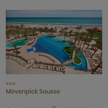
突尼斯
Mövenpick Sousse
1/2