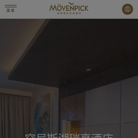
跳
至
菜单
主
要
内
容