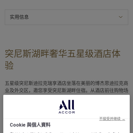
实用信息
突尼斯湖畔奢华五星级酒店体
验
五星级突尼斯迪拉克瑞享酒店坐落在美丽的博杰思迪拉克商
业及外交区，邀您享受突尼斯湖畔住宿。从酒店前往购物场
所、高尔夫球场和文化景点十分便利，仅需 15 分钟即可抵
达突尼斯迦太基机场、突尼斯市中心、拉马萨、老城麦地那
和迷人西迪布赛和迦太基。 在湖畔露台上惬意享用无酒精
鸡尾酒和水烟，畅享丰盛自助餐，奢享纯正美食艺术体验。
不接受并继续 →
Cookie 與個人資料
在 S Per Aqua 的水疗设施、放松泳池、桑拿室、水疗浴室