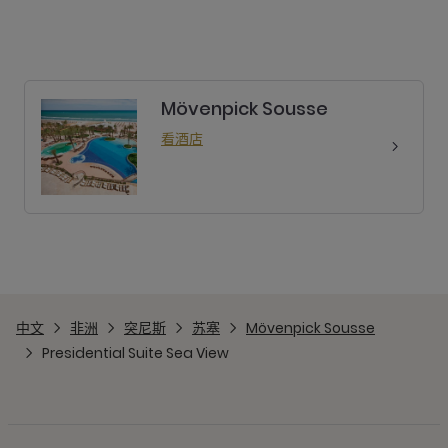
Mövenpick Sousse
看酒店
中文
非洲
突尼斯
苏塞
Mövenpick Sousse
Presidential Suite Sea View