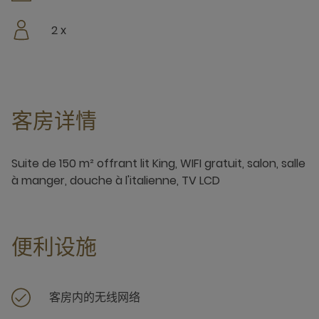
2 x
客房详情
Suite de 150 m² offrant lit King, WIFI gratuit, salon, salle
à manger, douche à l'italienne, TV LCD
便利设施
客房内的无线网络