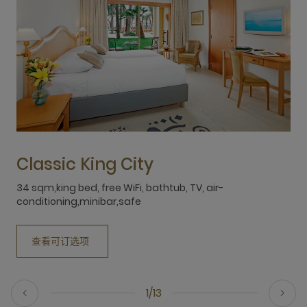
Classic King City
34 sqm,king bed, free WiFi, bathtub, TV, air-
3
conditioning,minibar,safe
查看可订选项
1/13