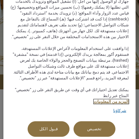
جهازك أو الوصول إليها من أجل: (أ) تشغيل المواقع وتزويدك بالخدمات
التي تطلبها (لا يمكنك رفضها)؛ (ب) تحسين ميزات المواقع وتخصيصها؛ (ج)
قياس عدد الزوار وأداء المواقع؛ (د) تزويدك بخدمة "استرداد النقود"
(cashback) إذا كنت قد اشتركت فيها؛ (هـ) السماح لك بالتفاعل مع
شبكات التواصل الاجتماعي؛ (و) تحديد ملف تعريف لاهتماماتك لتقديم
إعلانات مستهدفة لك. لكل جهاز من أجهزتك (هاتف، كمبيوتر...)، يمكنك
الاختيار بين هذه الاستخدامات المختلفة من خلال النقر على زر "تخصيص".
إذا وافقت على استخدام المعلومات لأغراض الإعلانات المستهدفة،
فستقوم أكور بمعالجة بريدك الإلكتروني (إذا قدمته) في نسخة "مشفرة"
(hashed)، مرتبطة ببيانات التصفح والحجز والولاء الخاصة بك لعرض
إعلانات مستهدفة لك على مواقع طرف ثالث وشبكات التواصل
الاجتماعي. قد يتم دمج بياناتك مع بيانات متاحة لدى هذه الأطراف الثالثة.
لمعرفة المزيد، راجع قسم "الإعلانات المستهدفة" عبر زر "تخصيص".
عرض التوافر
يمكنك تعديل اختياراتك في أي وقت عن طريق النقر على زر "تخصيص"
المتاح عبر رابط
المزيد من المعلومات
شركاؤنا
150 م²
تخصيص
قبول الكل
إطلالة على الشاطئ,إطلالة بانورامية,إطلالة جانبية