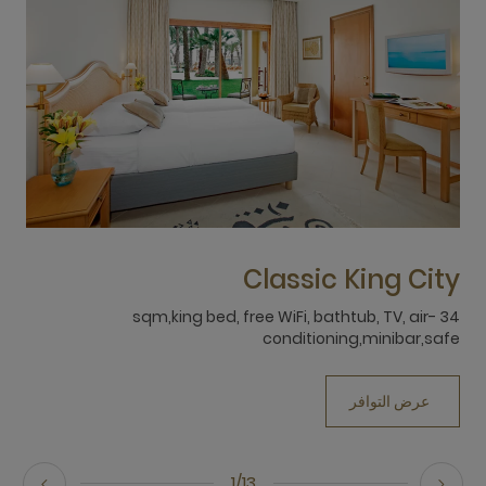
w
Classic King City
34 sqm,king bed, free WiFi, bathtub, TV, air-
V
conditioning,minibar,safe
عرض التوافر
1/13