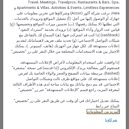
Travel، Meetings، Travelpros، Restaurants & Bars، Spa،
Apartments & Villas، Activities & Events، Limitless Experiences و
Hera، ترغب شركة أكور (Accor) وشركاؤها في تخزين معلومات على
جهازك أو الوصول إليها من أجل: (أ) تشغيل المواقع وتزويدك بالخدمات
التي تطلبها (لا يمكنك رفضها)؛ (ب) تحسين ميزات المواقع وتخصيصها؛ (ج)
قياس عدد الزوار وأداء المواقع؛ (د) تزويدك بخدمة "استرداد النقود"
(cashback) إذا كنت قد اشتركت فيها؛ (هـ) السماح لك بالتفاعل مع
شبكات التواصل الاجتماعي؛ (و) تحديد ملف تعريف لاهتماماتك لتقديم
إعلانات مستهدفة لك. لكل جهاز من أجهزتك (هاتف، كمبيوتر...)، يمكنك
الاختيار بين هذه الاستخدامات المختلفة من خلال النقر على زر "تخصيص".
إذا وافقت على استخدام المعلومات لأغراض الإعلانات المستهدفة،
فستقوم أكور بمعالجة بريدك الإلكتروني (إذا قدمته) في نسخة "مشفرة"
(hashed)، مرتبطة ببيانات التصفح والحجز والولاء الخاصة بك لعرض
إعلانات مستهدفة لك على مواقع طرف ثالث وشبكات التواصل
الاجتماعي. قد يتم دمج بياناتك مع بيانات متاحة لدى هذه الأطراف الثالثة.
لمعرفة المزيد، راجع قسم "الإعلانات المستهدفة" عبر زر "تخصيص".
يمكنك تعديل اختياراتك في أي وقت عن طريق النقر على زر "تخصيص"
المتاح عبر رابط
المزيد من المعلومات
شركاؤنا