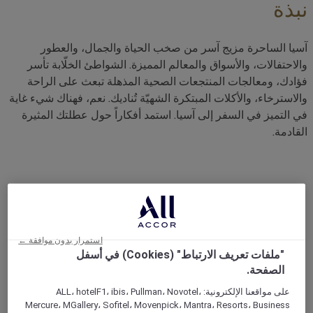
نبذة
آسيا الساحرة مزيج آسر من صخب الحياة والجمال، والعطور
والاحتفالات، والأسواق والمعالم المميزة. الشواطئ الخلّابة تأسر
فؤادك، ومعالجات المنتجعات الصحية المذهلة تبعث على الراحة
والاسترخاء، والأكلات المبتكرة الشهيّة تُناديك. نعم، فهناك شيء غاية
في التميز في السفر إلى آسيا. استمد أفكاراً حول عطلتك المثيرة
القادمة.
اكتشف
استمرار بدون موافقة ←
"ملفات تعريف الارتباط" (Cookies) في أسفل
الصفحة.
على مواقعنا الإلكترونية: ALL، hotelF1، ibis، Pullman، Novotel،
Mercure، MGallery، Sofitel، Movenpick، Mantra، Resorts، Business