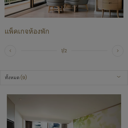
แพ็คเกจห้องพัก
แ
1/2
ทั้งหมด
9