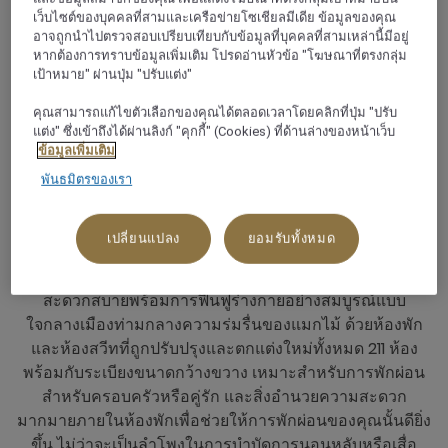
เว็บไซต์ของบุคคลที่สามและเครือข่ายโซเชียลมีเดีย ข้อมูลของคุณ
อาจถูกนำไปตรวจสอบเปรียบเทียบกับข้อมูลที่บุคคลที่สามเหล่านี้มีอยู่
หากต้องการทราบข้อมูลเพิ่มเติม โปรดอ่านหัวข้อ "โฆษณาที่ตรงกลุ่ม
เป้าหมาย" ผ่านปุ่ม "ปรับแต่ง"
รีสอร์ทเพื่อสุขภาพ ท่ามกลางสวนล้อม
คุณสามารถแก้ไขตัวเลือกของคุณได้ตลอดเวลาโดยคลิกที่ปุ่ม "ปรับ
รอบใจกลางกรุงเทพฯ
แต่ง" ซึ่งเข้าถึงได้ผ่านลิงก์ "คุกกี้" (Cookies) ที่ด้านล่างของหน้าเว็บ
ข้อมูลเพิ่มเติม
ขอขอบคุณที่ให้ความสนใจรีสอร์ทเพื่อสุขภาพในเมืองของ
พันธมิตรของเรา
เรา โปรดทราบว่า มีการก่อสร้างในพื้นที่โดยรอบของรีสอร์ท
ขออภัยในความไม่สะดวกที่อาจเกิดขึ้น
เปลี่ยนแปลง
ยอมรับทั้งหมด
เมอเวนพิค บีดีเอ็มเอส เวลเนส รีสอร์ท กรุงเทพ
มอบความ
สะดวกสบายพร้อมการฟื้นฟูร่างกายอย่างสมบูรณ์แบบ
ใจกลางเมืองท่ามกลางความร่มรื่นของแมกไม้ ด้วยห้องพัก
และห้องสวีทที่ถูกปรับปรุงและตกแต่งใหม่ทั้งหมด 211 ห้อง
พร้อมกับระเบียงขนาดกว้างขวาง เหมาะสำหรับการพักผ่อน
สำหรับครอบครัวหรือคู่รัก และสิ่งอำนวยความสะดวก
มากมายภายในห้องพักเพื่อช่วยให้การพักผ่อนของคุณนั้นดียิ่ง
ขึ้น ไม่ว่าจะเป็นลำโพงในการบำบัดการนอนหลับหรือเสื่อ