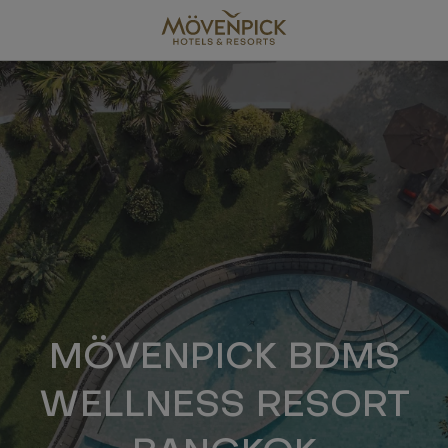
Skip
to
main
content
MÖVENPICK BDMS
WELLNESS RESORT