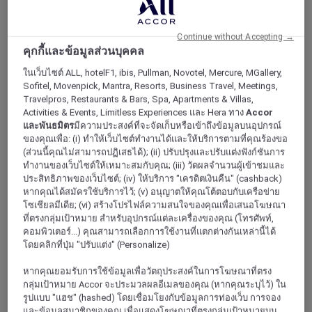
Continue without Accepting →
คุกกี้และข้อมูลส่วนบุคคล
ในเว็บไซต์ ALL, hotelF1, ibis, Pullman, Novotel, Mercure, MGallery,
Sofitel, Movenpick, Mantra, Resorts, Business Travel, Meetings,
Travelpros, Restaurants & Bars, Spa, Apartments & Villas,
Activities & Events, Limitless Experiences และ Hera ทาง
Accor
THAILAND
และพันธมิตร
มีความประสงค์ที่จะจัดเก็บหรือเข้าถึงข้อมูลบนอุปกรณ์
โรงแรมเมอเวนพิค สุขุมวิท 15 กรุงเทพฯ
ของคุณเพื่อ: (i) ทำให้เว็บไซต์ทำงานได้และให้บริการตามที่คุณร้องขอ
(ส่วนนี้คุณไม่สามารถปฏิเสธได้); (ii) ปรับปรุงและปรับแต่งฟังก์ชันการ
ทำงานของเว็บไซต์ให้เหมาะสมกับคุณ; (iii) วัดผลจำนวนผู้เข้าชมและ
ประสิทธิภาพของเว็บไซต์; (iv) ให้บริการ "เครดิตเงินคืน" (cashback)
หากคุณได้สมัครใช้บริการไว้; (v) อนุญาตให้คุณโต้ตอบกับเครือข่าย
โซเชียลมีเดีย; (vi) สร้างโปรไฟล์ความสนใจของคุณเพื่อเสนอโฆษณา
ที่ตรงกลุ่มเป้าหมาย สำหรับอุปกรณ์แต่ละเครื่องของคุณ (โทรศัพท์,
คอมพิวเตอร์...) คุณสามารถเลือกการใช้งานที่แตกต่างกันเหล่านี้ได้
โดยคลิกที่ปุ่ม "ปรับแต่ง" (Personalize)
หากคุณยอมรับการใช้ข้อมูลเพื่อวัตถุประสงค์ในการโฆษณาที่ตรง
กลุ่มเป้าหมาย Accor จะประมวลผลอีเมลของคุณ (หากคุณระบุไว้) ใน
รูปแบบ "แฮช" (hashed) โดยเชื่อมโยงกับข้อมูลการท่องเว็บ การจอง
1/5
และข้อมูลสมาชิกของคุณ เพื่อแสดงโฆษณาที่ตรงกลุ่มเป้าหมายบน