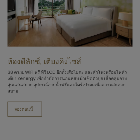
ห้องดีลักซ์, เตียงคิงไซส์
38 ตร.ม. WiFi ฟรี ทีวี LCD อีกทั้งเสื่อโยคะ และลำโพงพร้อมไฟหัว
3
เตียง Zenergy เพื่อบำบัดการนอนหลับ ผ้าเช็ดตัวปุย เสื้อคลุมอาบ
ก
อุ่นแสนสบาย อุปกรณ์อาบน้ำฟรีและไดร์เป่าผมเพื่อความสะดวก
อ
สบาย
เ
จองตอนนี้