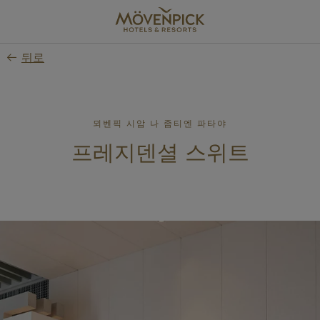
Skip
to
main
뒤로
content
뫼벤픽 시암 나 좀티엔 파타야
프레지덴셜 스위트