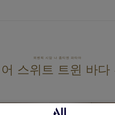
뫼벤픽 시암 나 좀티엔 파타야
어 스위트 트윈 바다