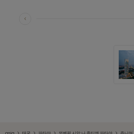
asia
태국
파타야
뫼벤픽 시암 나 좀티엔 파타야
주니어 