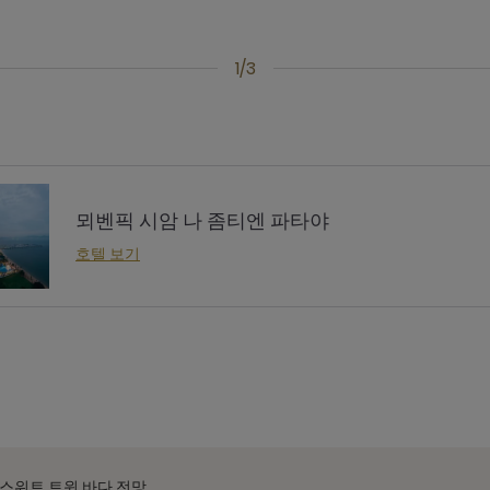
1/3
뫼벤픽 시암 나 좀티엔 파타야
호텔 보기
스위트 트윈 바다 전망