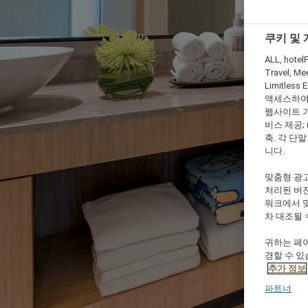
쿠키 및
ALL, hotelF
Travel, Mee
Limitles
액세스하여 
웹사이트 기능
비스 제공;
축. 각 단
니다.
맞춤형 광고
처리된 버전
워크에서 
차 대조될 
귀하는 페이
경할 수 있
추가 정보
파트너