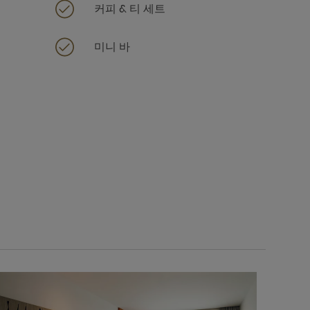
커피 & 티 세트
미니 바