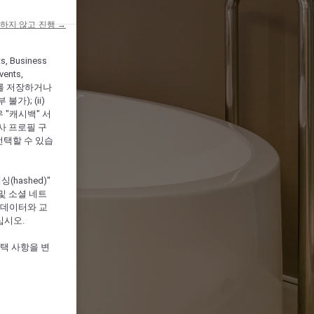
하지 않고 진행 →
ts, Business
vents,
를 저장하거나
); (ii)
우 "캐시백" 서
심사 프로필 구
선택할 수 있습
hashed)"
및 소셜 네트
 데이터와 교
십시오.
선택 사항을 변