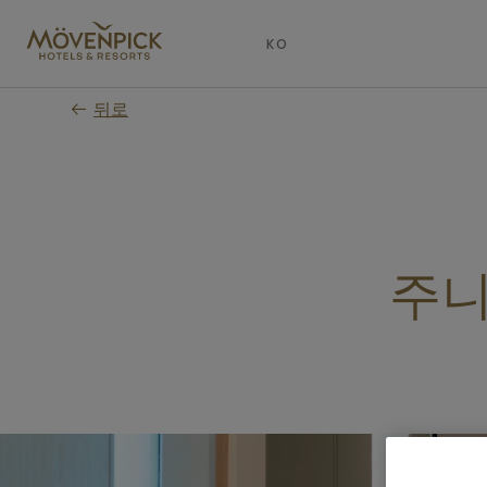
Skip
to
KO
main
content
뒤로
주니