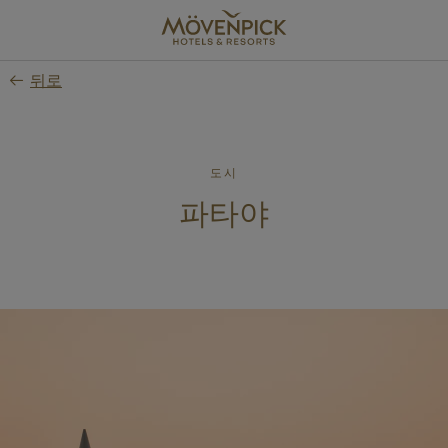
Skip
to
main
뒤로
content
도시
파타야