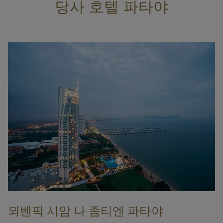
당사 호텔 파타야
뫼벤픽 시암 나 좀티엔 파타야