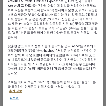
Activities & Events, Limitless Experiences 및 Hera 웹사이트에서
Accor와 그 파트너는
귀하의 단말기에 정보를 저장하거나 액세스
소개
하여 다음을 수행하고자 합니다: (i) 웹사이트 운영 및 귀하가 요청한
서비스 제공(거부 불가); (ii) 웹사이트 기능 개선 및 맞춤화; (iii) 웹사
이트 방문자 수 및 성능 측정; (iv) 귀하가 신청한 경우 "캐시백" 서비
태국의 동쪽 해변에서 스릴 가득한 마을인 파타야를 만나보
스 제공; (v) 소셜 네트워크와의 상호작용 지원; (vi) 맞춤형 광고 제공
세요. 활기찬 나이트라이프로 특히 유명한 이 마을은 불야성
을 위한 귀하의 관심사 프로필 구축. 각 단말기(휴대폰, 컴퓨터 등)별
을 이루는 많은 레스토랑, 와일드한 바 및 올 나이트 클럽들
로 "설정" 버튼을 클릭하여 이러한 다양한 용도 중에서 선택할 수 있
습니다.
의 반짝이는 불빛에 홀린 전세계의 여행객들이 모이는 곳입
니다. 다양한 쇼핑 센터 및 (스노클링에 최적인) 해변 또한
맞춤형 광고 목적의 정보 사용에 동의하실 경우, Accor는 귀하의 이
파타야의 하이라이트 중 빼놓을 수 없는 부분입니다. 파타야
메일(제공된 경우)을 "해싱(hashed)" 처리된 버전으로 변환하여 귀
내 Mövenpick Hotels & Resorts의 위치는 파티 유명세와
하의 탐색, 예약 및 로열티 데이터와 결합한 후, 제3자 사이트 및 소
셜 네트워크에서 맞춤형 광고를 표시하는 데 사용합니다. 귀하의 데
해변가 위치 사이의 격차를 완벽하게 메워 활기가 넘쳐나는
이터는 이러한 제3자가 보유한 데이터와 교차 대조될 수 있습니다.
곳에 근접하면서도 복잡함에서는 벗어날 수 있는 휴식처를
자세한 내용은 "설정" 버튼을 통해 "맞춤형 광고" 섹션을 참조해 주
제공해드립니다. Mövenpick Siam Hotel Pattaya on Na
십시오.
Jomtien Beach는 파타야 중심을 벗어난 이 지역의 유일한
귀하는 페이지 하단의 "쿠키" 링크를 통해 접속 가능한 "설정" 버튼
5성급 호텔입니다. 비할 데 없는 바다 전망을 자랑하는 객실,
을 클릭하여 언제든지 선택 사항을 변경할 수 있습니다.
해변가인 위치 및 스파 시설이 Mövenpick Hotels &
추가 정보
Resorts를 상징하게 된 스위스 특유의 환대 서비스와 어우
파트너
러집니다. 회의 및 이벤트 공간에 더불어 라군 수영장까지