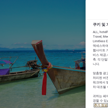
쿠키 및
ALL, hotelF
Travel, Mee
Limitles
액세스하여 
웹사이트 기능
비스 제공;
축. 각 단
니다.
맞춤형 광고
처리된 버전
워크에서 
차 대조될 
귀하는 페이
경할 수 있
추가 정보