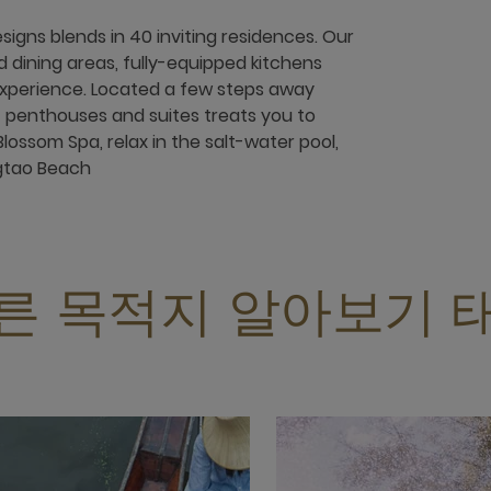
igns blends in 40 inviting residences. Our
 dining areas, fully-equipped kitchens
 experience. Located a few steps away
f penthouses and suites treats you to
lossom Spa, relax in the salt-water pool,
ngtao Beach
른 목적지 알아보기 