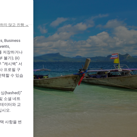
하지 않고 진행 →
ts, Business
vents,
를 저장하거나
); (ii)
우 "캐시백" 서
심사 프로필 구
선택할 수 있습
hashed)"
및 소셜 네트
 데이터와 교
십시오.
선택 사항을 변