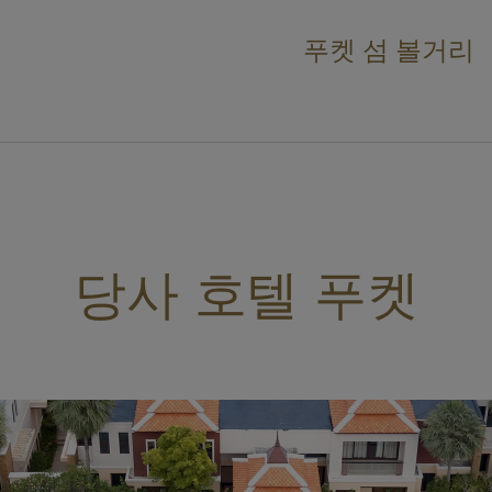
푸켓 섬 볼거리
당사 호텔 푸켓