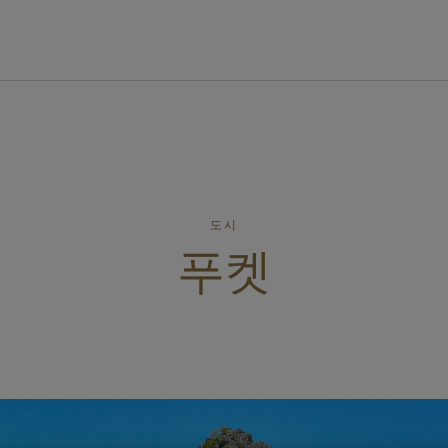
도시
푸켓