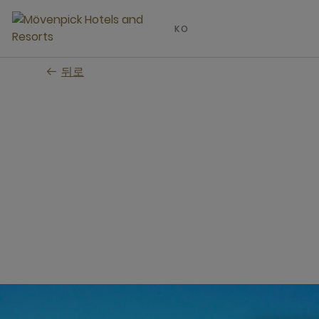
Skip
to
KO
main
content
뒤로