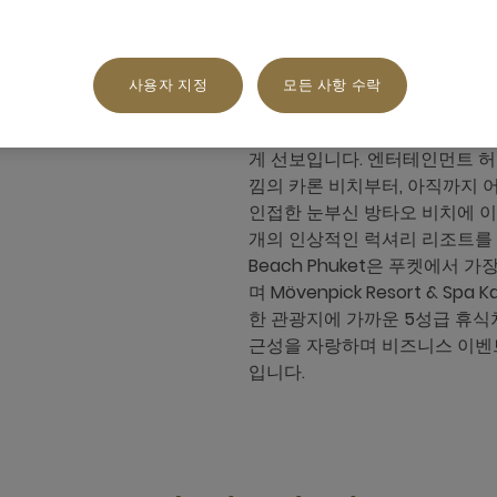
사용자 지정
모든 사항 수락
열대 우림으로 꾸며진 푸켓 섬은
대하게 뻗어나가는 모험과 휴식
게 선보입니다. 엔터테인먼트 허
낌의 카론 비치부터, 아직까지 
인접한 눈부신 방타오 비치에 이르기까지
개의 인상적인 럭셔리 리조트를 보유하
Beach Phuket은 푸켓에서
며 Mövenpick Resort & S
한 관광지에 가까운 5성급 휴식처
근성을 자랑하며 비즈니스 이벤
입니다.