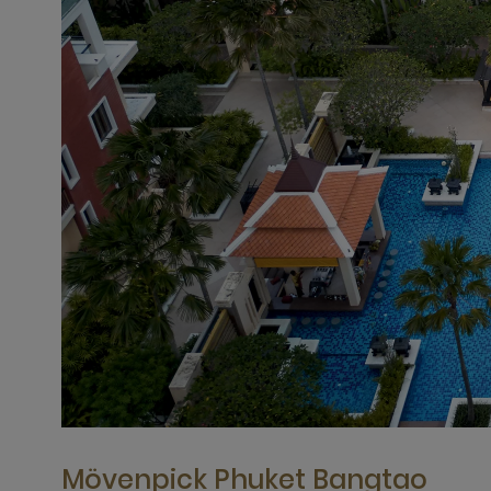
Mövenpick Phuket Bangtao