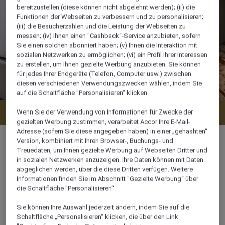
bereitzustellen (diese können nicht abgelehnt werden); (ii) die
Funktionen der Webseiten zu verbessern und zu personalisieren;
(iii) die Besucherzahlen und die Leistung der Webseiten zu
messen; (iv) Ihnen einen "Cashback“-Service anzubieten, sofern
Sie einen solchen abonniert haben; (v) Ihnen die Interaktion mit
sozialen Netzwerken zu ermöglichen; (vi) ein Profil Ihrer Interessen
zu erstellen, um Ihnen gezielte Werbung anzubieten. Sie können
für jedes Ihrer Endgeräte (Telefon, Computer usw.) zwischen
diesen verschiedenen Verwendungszwecken wählen, indem Sie
auf die Schaltfläche "Personalisieren“ klicken.
Verfügbarkeit anzeigen
Wenn Sie der Verwendung von Informationen für Zwecke der
gezielten Werbung zustimmen, verarbeitet Accor Ihre E-Mail-
Adresse (sofern Sie diese angegeben haben) in einer „gehashten“
Version, kombiniert mit Ihren Browser-, Buchungs- und
Treuedaten, um Ihnen gezielte Werbung auf Webseiten Dritter und
in sozialen Netzwerken anzuzeigen. Ihre Daten können mit Daten
abgeglichen werden, über die diese Dritten verfügen. Weitere
154 m²
Informationen finden Sie im Abschnitt "Gezielte Werbung“ über
die Schaltfläche "Personalisieren“.
Ozean-/Meerblick
Sie können Ihre Auswahl jederzeit ändern, indem Sie auf die
Schaltfläche „Personalisieren“ klicken, die über den Link