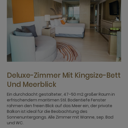
Deluxe-Zimmer Mit Kingsize-Bett
Und Meerblick
Ein durchdacht gestalteter, 47–50 m2 großer Raum in
E
erfrischendem maritimen Stil. Bodentiefe Fenster
e
rahmen den freien Blick auf das Meer ein, der private
r
Balkon ist ideal für die Beobachtung des
B
Sonnenuntergangs. Alle Zimmer mit Wanne, sep. Bad
S
und WC.