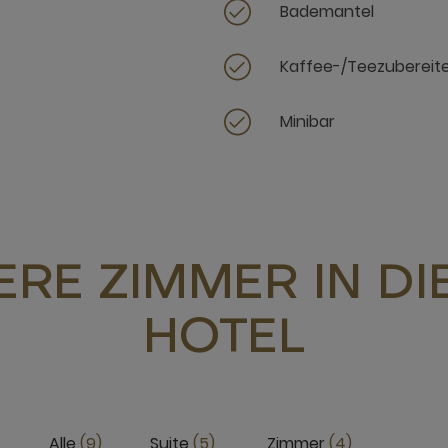
Bademantel
Kaffee-/Teezubereit
Minibar
RE ZIMMER IN D
HOTEL
Alle
9
Suite
5
Zimmer
4