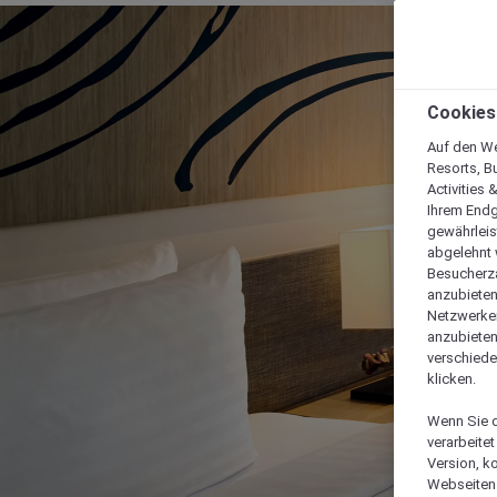
Cookies
Auf den We
Resorts, B
Activities 
Ihrem Endg
gewährleis
abgelehnt w
Besucherza
anzubieten,
Netzwerken 
anzubieten
verschiede
klicken.
Wenn Sie d
verarbeite
Version, k
Webseiten 