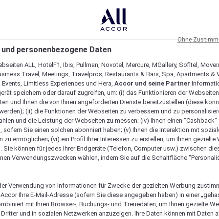
Ohne Zustimmu
 und personenbezogene Daten
bseiten ALL, HotelF1, Ibis, Pullman, Novotel, Mercure, MGallery, Sofitel, Move
usiness Travel, Meetings, Travelpros, Restaurants & Bars, Spa, Apartments & Vi
& Events, Limitless Experiences und Hera,
Accor und seine Partner
Informati
erät speichern oder darauf zugreifen, um: (i) das Funktionieren der Webseiten
ten und Ihnen die von Ihnen angeforderten Dienste bereitzustellen (diese könn
erden); (ii) die Funktionen der Webseiten zu verbessern und zu personalisieren
hlen und die Leistung der Webseiten zu messen; (iv) Ihnen einen "Cashback“
 sofern Sie einen solchen abonniert haben; (v) Ihnen die Interaktion mit sozia
zu ermöglichen; (vi) ein Profil Ihrer Interessen zu erstellen, um Ihnen gezielt
. Sie können für jedes Ihrer Endgeräte (Telefon, Computer usw.) zwischen die
nen Verwendungszwecken wählen, indem Sie auf die Schaltfläche "Personalis
er Verwendung von Informationen für Zwecke der gezielten Werbung zustim
t Accor Ihre E-Mail-Adresse (sofern Sie diese angegeben haben) in einer „geha
ombiniert mit Ihren Browser-, Buchungs- und Treuedaten, um Ihnen gezielte W
Verfügbarkeit anzeigen
Dritter und in sozialen Netzwerken anzuzeigen. Ihre Daten können mit Daten 