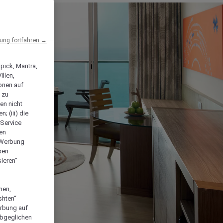
ng fortfahren →
npick, Mantra,
llen,
onen auf
 zu
en nicht
; (iii) die
-Service
len
e Werbung
sen
ieren“
men,
shten“
erbung auf
abgeglichen