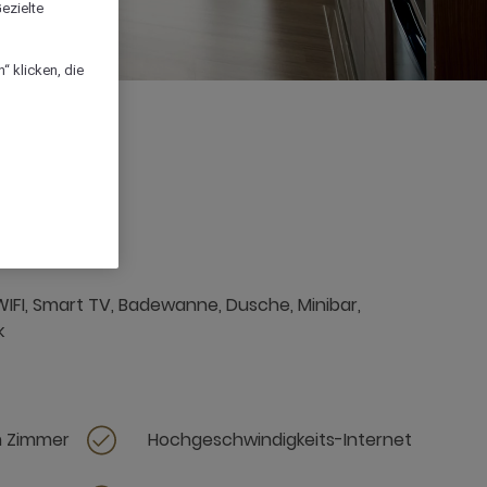
ezielte
“ klicken, die
IFI, Smart TV, Badewanne, Dusche, Minibar,
k
m Zimmer
Hochgeschwindigkeits-Internet