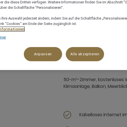
er die diese Dritten verfügen. Weitere Informationen finden Sie im Abschnitt "G
ber die Schaltfläche "Personalisieren“.
Ihre Auswahl jederzeit ändern, indem Sie auf die Schaltfläche „Personalisieren
ink "Cookies“ am Ende der Seite zugänglich ist.
Informationen
tner
50 m²
Ozean-/Meerblick
4 x
Anpassen
Alle akzeptieren
50-m²-Zimmer, kostenloses W
Klimaanlage, Balkon, Meerblic
Kabelloses Internet i