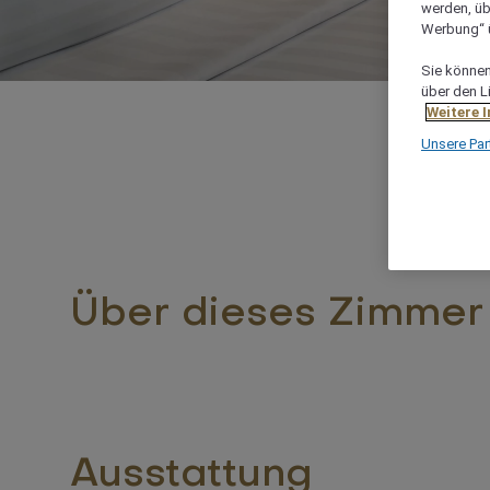
werden, üb
Werbung“ ü
Sie können 
über den L
Weitere 
Unsere Par
Über dieses Zimmer
Ausstattung