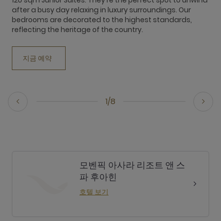
after a busy day relaxing in luxury surroundings. Our
bedrooms are decorated to the highest standards,
reflecting the heritage of the country.
지금 예약
1/8
모벤픽 아사라 리조트 앤 스
파 후아힌
호텔 보기