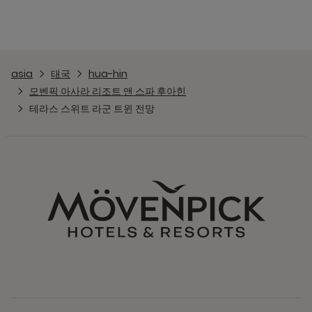
asia
태국
hua-hin
모벤픽 아사라 리조트 앤 스파 후아힌
테라스 스위트 라군 트윈 전망