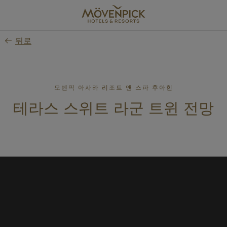
Skip
to
main
뒤로
content
모벤픽 아사라 리조트 앤 스파 후아힌
테라스 스위트 라군 트윈 전망