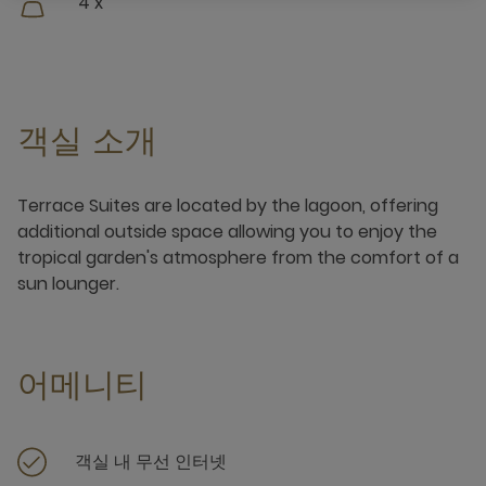
4 x
객실 소개
Terrace Suites are located by the lagoon, offering
additional outside space allowing you to enjoy the
tropical garden's atmosphere from the comfort of a
sun lounger.
어메니티
객실 내 무선 인터넷