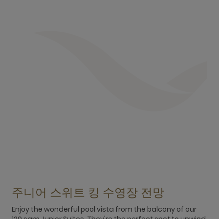
주니어 스위트 킹 수영장 전망
Enjoy the wonderful pool vista from the balcony of our
120 sqm Junior Suites. They're the perfect spot to unwind