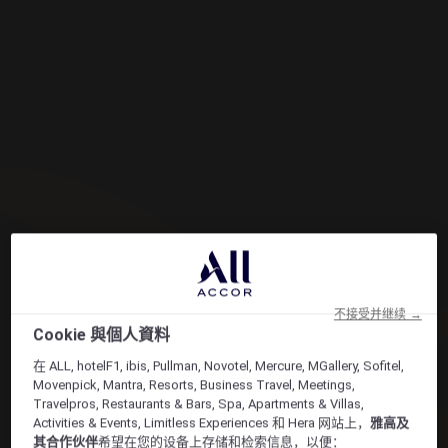
不接受并继续 →
Cookie 與個人資料
在 ALL, hotelF1, ibis, Pullman, Novotel, Mercure, MGallery, Sofitel,
Movenpick, Mantra, Resorts, Business Travel, Meetings,
Travelpros, Restaurants & Bars, Spa, Apartments & Villas,
Activities & Events, Limitless Experiences 和 Hera 网站上，
雅高及
其合作伙伴
希望在您的设备上存储和检索信息，以便：