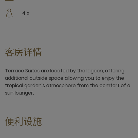
4 x
客房详情
Terrace Suites are located by the lagoon, offering
additional outside space allowing you to enjoy the
tropical garden's atmosphere from the comfort of a
sun lounger.
便利设施