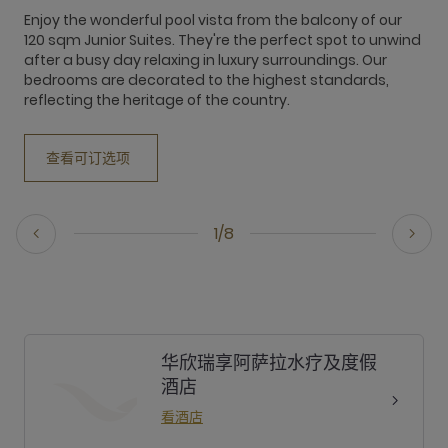
Enjoy the wonderful pool vista from the balcony of our
120 sqm Junior Suites. They're the perfect spot to unwind
after a busy day relaxing in luxury surroundings. Our
bedrooms are decorated to the highest standards,
reflecting the heritage of the country.
查看可订选项
1/8
华欣瑞享阿萨拉水疗及度假
酒店
看酒店