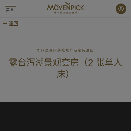
跳
至
菜单
主
返回
要
内
容
华欣瑞享阿萨拉水疗及度假酒店
露台泻湖景观套房（2 张单人
床）