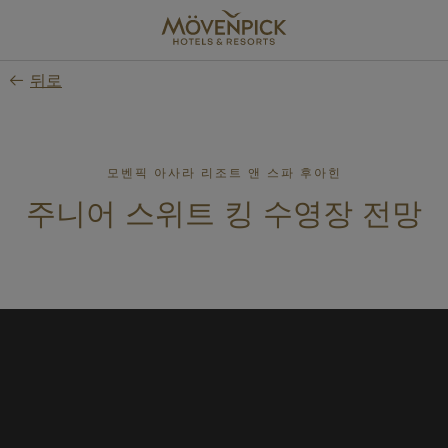
Skip
to
main
뒤로
content
모벤픽 아사라 리조트 앤 스파 후아힌
주니어 스위트 킹 수영장 전망