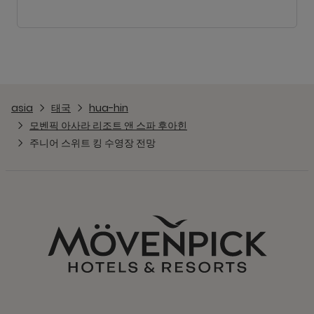
asia
태국
hua-hin
모벤픽 아사라 리조트 앤 스파 후아힌
주니어 스위트 킹 수영장 전망