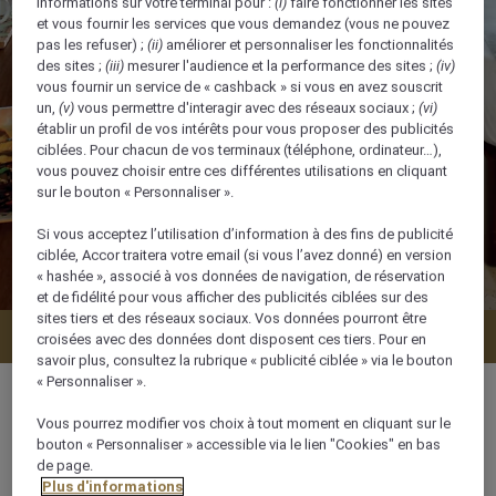
informations sur votre terminal pour :
(i)
faire fonctionner les sites
et vous fournir les services que vous demandez (vous ne pouvez
pas les refuser) ;
(ii)
améliorer et personnaliser les fonctionnalités
des sites ;
(iii)
mesurer l'audience et la performance des sites ;
(iv)
vous fournir un service de « cashback » si vous en avez souscrit
un,
(v)
vous permettre d'interagir avec des réseaux sociaux ;
(vi)
établir un profil de vos intérêts pour vous proposer des publicités
ciblées. Pour chacun de vos terminaux (téléphone, ordinateur…),
vous pouvez choisir entre ces différentes utilisations en cliquant
sur le bouton « Personnaliser ».
Si vous acceptez l’utilisation d’information à des fins de publicité
ciblée, Accor traitera votre email (si vous l’avez donné) en version
« hashée », associé à vos données de navigation, de réservation
et de fidélité pour vous afficher des publicités ciblées sur des
sites tiers et des réseaux sociaux. Vos données pourront être
Vérifier la disponibilité
croisées avec des données dont disposent ces tiers. Pour en
savoir plus, consultez la rubrique « publicité ciblée » via le bouton
« Personnaliser ».
Vous pourrez modifier vos choix à tout moment en cliquant sur le
bouton « Personnaliser » accessible via le lien "Cookies" en bas
40 m²
de page.
Plus d'informations