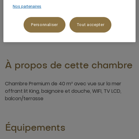
Nos partenaires
Vue sur l'océan/la mer
3 x
Personnaliser
Tout accepter
À propos de cette chambre
Chambre Premium de 40 m² avec vue sur la mer
offrant lit King, baignoire et douche, WIFI, TV LCD,
balcon/terrasse
Équipements