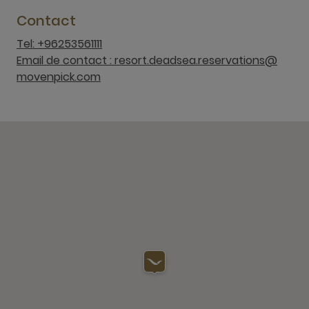
Contact
Tel: +96253561111
Email de contact : resort.deadsea.reservations@
movenpick.com