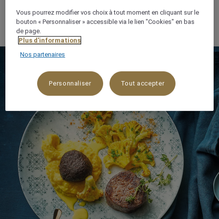
délices abondants et les saveurs qui font la marque
Vous pourrez modifier vos choix à tout moment en cliquant sur le
de Mövenpick, le tout servi avec cœur et générosité.
bouton « Personnaliser » accessible via le lien "Cookies" en bas
de page.
Plus d'informations
Nos partenaires
Personnaliser
Tout accepter