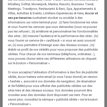
MGallery, Sofitel, Movenpick, Mantra, Resorts, Business Travel,
Meetings, Travelpros, Restaurants & Bars, Spa, Appartements &
Villas, Activities & Events, Limitless Experiences et Hera,
Accor et
ses partenaires
souhaitent stocker ou accéder à des
informations sur votre terminal pour :
(i)
faire fonctionner les sites
et vous fournir les services que vous demandez (vous ne pouvez
pas les refuser) ;
(ii)
améliorer et personnaliser les fonctionnalités
des sites ;
(iii)
mesurer l'audience et la performance des sites ;
(iv)
1/20
vous fournir un service de « cashback » si vous en avez souscrit
un,
(v)
vous permettre d'interagir avec des réseaux sociaux ;
(vi)
établir un profil de vos intérêts pour vous proposer des publicités
ciblées. Pour chacun de vos terminaux (téléphone, ordinateur…),
vous pouvez choisir entre ces différentes utilisations en cliquant
RESTAURANTS ET BARS
sur le bouton « Personnaliser ».
LE LIEU OÙ LA VIE SE
Si vous acceptez l’utilisation d’information à des fins de publicité
ciblée, Accor traitera votre email (si vous l’avez donné) en version
SAVOURE
« hashée », associé à vos données de navigation, de réservation
et de fidélité pour vous afficher des publicités ciblées sur des
sites tiers et des réseaux sociaux. Vos données pourront être
Nous pensons qu'il est important de pouvoir profiter
croisées avec des données dont disposent ces tiers. Pour en
de véritables moments de plaisir, c'est pourquoi nous
savoir plus, consultez la rubrique « publicité ciblée » via le bouton
proposons à nos clients une cuisine savoureuse, des
« Personnaliser ».