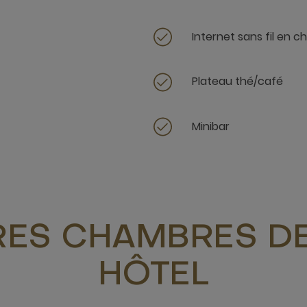
Internet sans fil en 
Plateau thé/café
Minibar
RES CHAMBRES DE
HÔTEL