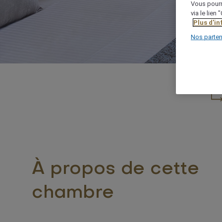
Vous pourr
via le lien
Plus d'i
Nos parten
À propos de cette
chambre