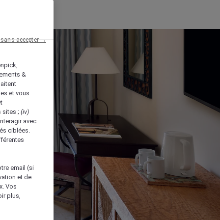
 sans accepter →
enpick,
tements &
aitent
tes et vous
t
 sites ;
(iv)
nteragir avec
és ciblées.
fférentes
tre email (si
vation et de
ux. Vos
ir plus,