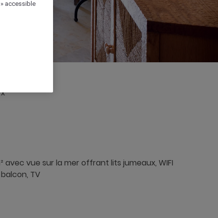
 » accessible
 x
avec vue sur la mer offrant lits jumeaux, WIFI
, balcon, TV