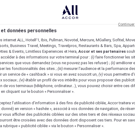
Continuer
 et données personnelles
es internet ALL, HotelF1, Ibis, Pullman, Novotel, Mercure, MGallery, Sofitel, Mov
sorts, Business Travel, Meetings, Travelpros, Restaurants & Bars, Spa, Appar
ivities & Events, Limitless Experiences et Hera,
Accor et ses partenaires
souh
 accéder à des informations sur votre terminal pour :
(i)
faire fonctionner les si
s services que vous demandez (vous ne pouvez pas les refuser) ;
(ii)
améliorer e
er les fonctionnalités des sites ;
(iii)
mesurer l'audience et la performance des
ir un service de « cashback » si vous en avez souscrit un,
(v)
vous permettre d'i
x sociaux ;
(vi)
établir un profil de vos intérêts pour vous proposer des publicit
n de vos terminaux (téléphone, ordinateur…), vous pouvez choisir entre ces di
s en cliquant sur le bouton « Personnaliser ».
eptez l’utilisation d’information à des fins de publicité ciblée, Accor traitera vo
z donné) en version « hashée », associé à vos données de navigation, de réser
ur vous afficher des publicités ciblées sur des sites tiers et des réseaux socia
urront être croisées avec des données dont disposent ces tiers. Pour en savo
a rubrique « publicité ciblée » via le bouton « Personnaliser ».