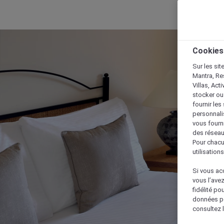
Cookies
Sur les sit
Mantra, Re
Villas, Act
stocker ou
fournir le
personnalis
vous fourn
des réseau
Pour chacu
utilisation
Si vous acc
vous l’ave
fidélité po
données po
consultez l