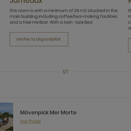
Jumeaux
this room is with a minimum of 29 m2 situated in the
t
main building including coffee/tea-making facilities
m
and a free minibar. With a twin -size Bed
c
a
Vérifier la disponibilité
1/7
Mövenpick Mer Morte
Voir l’hôtel