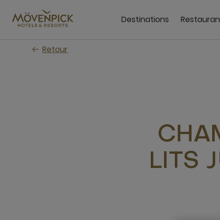
Passer
au
Destinations
Restauran
contenu
principal
Retour
CHAM
LITS 