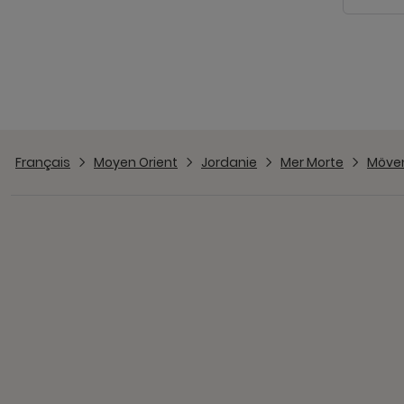
Français
Moyen Orient
Jordanie
Mer Morte
Möven