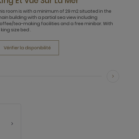
King Et Vue Sur La Mer
his room is with a minimum of 29 m2 situated in the
ain building with a partial sea view including
offee/tea-making facilities and a free minibar. With
 king size bed .
Vérifier la disponibilité