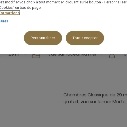
ez modifier vos choix à tout moment en cliquant sur le bouton « Personnaliser
 "Cookies" en bas de page.
Vérifier la disponibilité
nformations
aires
Personnaliser
Tout accepter
29 m²
Vue sur l'océan/la mer
3
Chambres Classique de 29 m² 
gratuit, vue sur la mer Morte