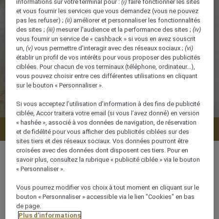
informations sur votre terminal pour :
(i)
faire fonctionner les sites
et vous fournir les services que vous demandez (vous ne pouvez
pas les refuser) ;
(ii)
améliorer et personnaliser les fonctionnalités
des sites ;
(iii)
mesurer l'audience et la performance des sites ;
(iv)
vous fournir un service de « cashback » si vous en avez souscrit
un,
(v)
vous permettre d'interagir avec des réseaux sociaux ;
(vi)
établir un profil de vos intérêts pour vous proposer des publicités
ciblées. Pour chacun de vos terminaux (téléphone, ordinateur…),
vous pouvez choisir entre ces différentes utilisations en cliquant
sur le bouton « Personnaliser ».
Si vous acceptez l’utilisation d’information à des fins de publicité
ciblée, Accor traitera votre email (si vous l’avez donné) en version
« hashée », associé à vos données de navigation, de réservation
Vérifier la disponibilité
et de fidélité pour vous afficher des publicités ciblées sur des
sites tiers et des réseaux sociaux. Vos données pourront être
croisées avec des données dont disposent ces tiers. Pour en
savoir plus, consultez la rubrique « publicité ciblée » via le bouton
« Personnaliser ».
29 m²
Vous pourrez modifier vos choix à tout moment en cliquant sur le
bouton « Personnaliser » accessible via le lien "Cookies" en bas
de page.
3 x
Plus d'informations