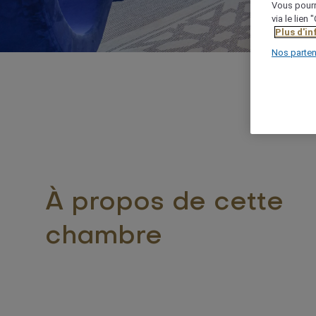
Vous pourr
via le lien
Plus d'i
Nos parten
À propos de cette
chambre