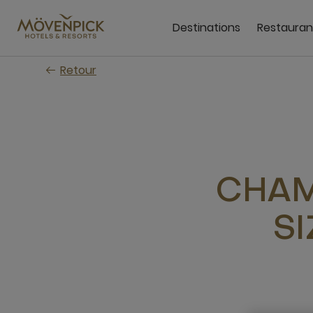
Passer
au
Destinations
Restauran
contenu
principal
Retour
CHAMB
SI