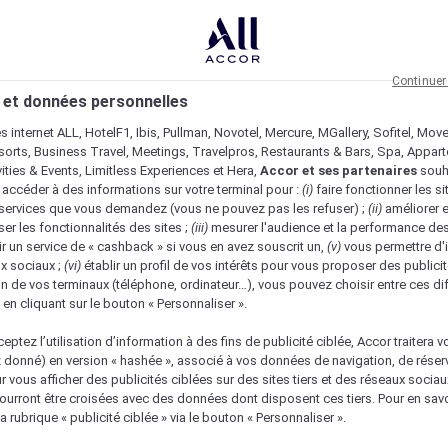
Continuer
 et données personnelles
es internet ALL, HotelF1, Ibis, Pullman, Novotel, Mercure, MGallery, Sofitel, Mov
sorts, Business Travel, Meetings, Travelpros, Restaurants & Bars, Spa, Appar
ivities & Events, Limitless Experiences et Hera,
Accor et ses partenaires
souh
 accéder à des informations sur votre terminal pour :
(i)
faire fonctionner les si
s services que vous demandez (vous ne pouvez pas les refuser) ;
(ii)
améliorer e
er les fonctionnalités des sites ;
(iii)
mesurer l'audience et la performance des
ir un service de « cashback » si vous en avez souscrit un,
(v)
vous permettre d'i
x sociaux ;
(vi)
établir un profil de vos intérêts pour vous proposer des publicit
n de vos terminaux (téléphone, ordinateur…), vous pouvez choisir entre ces di
s en cliquant sur le bouton « Personnaliser ».
eptez l’utilisation d’information à des fins de publicité ciblée, Accor traitera vo
z donné) en version « hashée », associé à vos données de navigation, de réser
ur vous afficher des publicités ciblées sur des sites tiers et des réseaux socia
urront être croisées avec des données dont disposent ces tiers. Pour en savo
a rubrique « publicité ciblée » via le bouton « Personnaliser ».
Vérifier la disponibilité