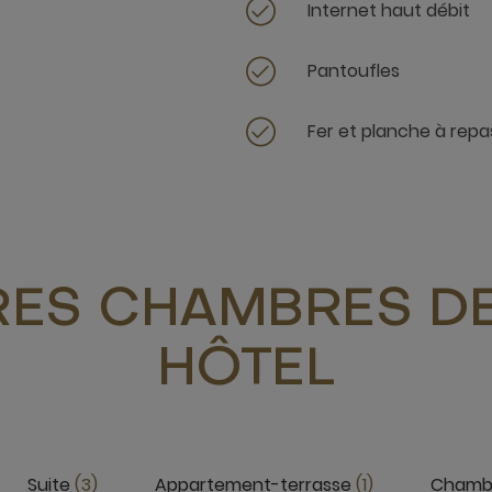
Internet haut débit
Pantoufles
Fer et planche à repa
RES CHAMBRES DE
HÔTEL
Suite
3
Appartement-terrasse
1
Chamb