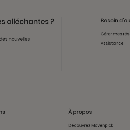
es alléchantes ?
Besoin d'ai
Gérer mes rés
 des nouvelles
Assistance
ns
À propos
Découvrez Mövenpick