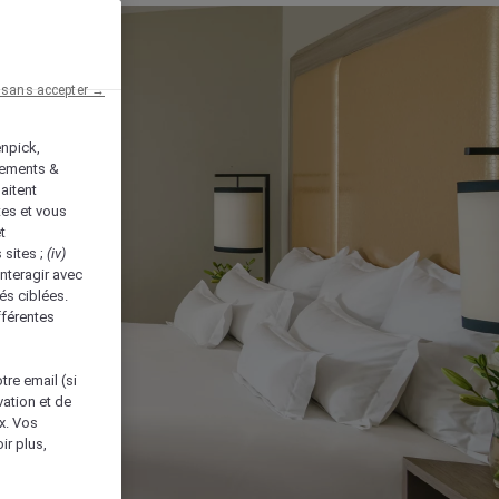
 sans accepter →
enpick,
tements &
aitent
tes et vous
t
 sites ;
(iv)
nteragir avec
és ciblées.
fférentes
tre email (si
vation et de
ux. Vos
ir plus,