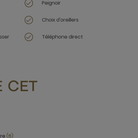
Peignoir
Choix d'oreillers
sser
Téléphone direct
 CET
re
6