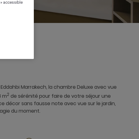
 » accessible
 Eddahbi Marrakech, la chambre Deluxe avec vue
2
43 m
de sérénité pour faire de votre séjour une
e décor sans fausse note avec vue sur le jardin,
 magie du moment.