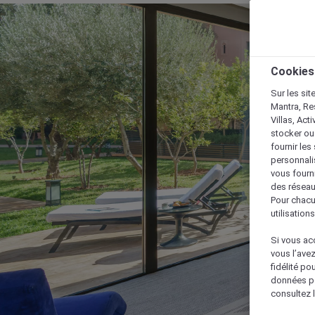
Cookies
Sur les sit
Mantra, Re
Villas, Act
stocker ou
fournir le
personnalis
vous fourn
des réseau
Pour chacu
utilisation
Si vous acc
vous l’ave
fidélité po
données po
consultez l