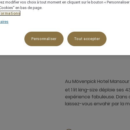
ez modifier vos choix à tout moment en cliquant sur le bouton « Personnaliser
 "Cookies" en bas de page.
nformations
aires
43 m²
Vue sur jardin
3 x
Personnaliser
Tout accepter
Au Mövenpick Hotel Mansour
et 1 lit king-size déploie ses 
expérience fabuleuse. Dans c
laissez-vous envahir par la