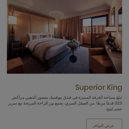
s
Superior King
تبلغ مساحة الغرفة المميزة في فندق موڤنبيك منصور الذهبي مراكش
تب
323 قدمًا مربعًا. من الصقل السري، يجمع بين الراحة المريحة مع سرير
حجم كينج.
سر
عرض التوافر