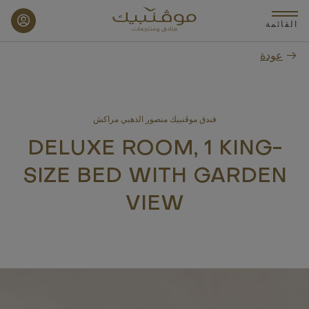
p
o
القائمة
n
عودة
t
فندق موڤنبيك منصور الذهبي مراكش
DELUXE ROOM, 1 KING-
SIZE BED WITH GARDEN
VIEW