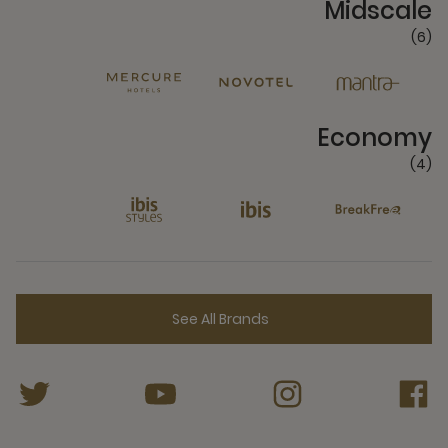
Midscale
(6)
4 Partners
Economy
(4)
See All Brands