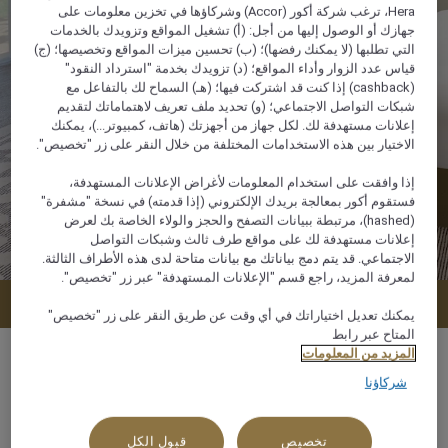
Hera، ترغب شركة أكور (Accor) وشركاؤها في تخزين معلومات على
جهازك أو الوصول إليها من أجل: (أ) تشغيل المواقع وتزويدك بالخدمات
التي تطلبها (لا يمكنك رفضها)؛ (ب) تحسين ميزات المواقع وتخصيصها؛ (ج)
قياس عدد الزوار وأداء المواقع؛ (د) تزويدك بخدمة "استرداد النقود"
(cashback) إذا كنت قد اشتركت فيها؛ (هـ) السماح لك بالتفاعل مع
شبكات التواصل الاجتماعي؛ (و) تحديد ملف تعريف لاهتماماتك لتقديم
إعلانات مستهدفة لك. لكل جهاز من أجهزتك (هاتف، كمبيوتر...)، يمكنك
الاختيار بين هذه الاستخدامات المختلفة من خلال النقر على زر "تخصيص".
إذا وافقت على استخدام المعلومات لأغراض الإعلانات المستهدفة،
فستقوم أكور بمعالجة بريدك الإلكتروني (إذا قدمته) في نسخة "مشفرة"
(hashed)، مرتبطة ببيانات التصفح والحجز والولاء الخاصة بك لعرض
إعلانات مستهدفة لك على مواقع طرف ثالث وشبكات التواصل
الاجتماعي. قد يتم دمج بياناتك مع بيانات متاحة لدى هذه الأطراف الثالثة.
لمعرفة المزيد، راجع قسم "الإعلانات المستهدفة" عبر زر "تخصيص".
عرض التوافر
يمكنك تعديل اختياراتك في أي وقت عن طريق النقر على زر "تخصيص"
المتاح عبر رابط
المزيد من المعلومات
شركاؤنا
43 م²
تخصيص
قبول الكل