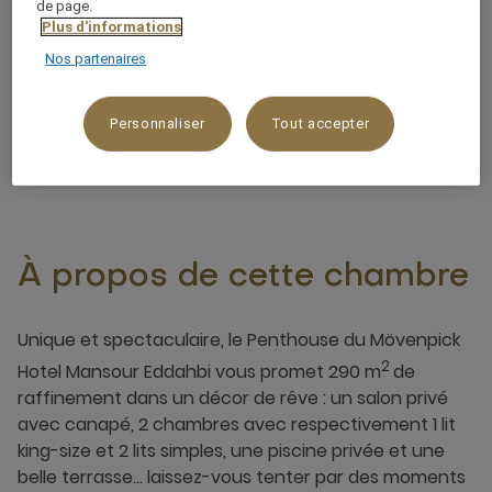
de page.
290 m²
Plus d'informations
Nos partenaires
Vue sur la piscine
Personnaliser
Tout accepter
6 x
À propos de cette chambre
Unique et spectaculaire, le Penthouse du Mövenpick
2
Hotel Mansour Eddahbi vous promet 290 m
de
raffinement dans un décor de rêve : un salon privé
avec canapé, 2 chambres avec respectivement 1 lit
king-size et 2 lits simples, une piscine privée et une
belle terrasse… laissez-vous tenter par des moments