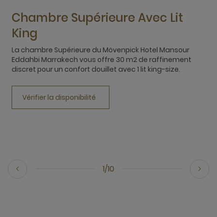
Chambre Supérieure Avec Lit
King
La chambre Supérieure du Mövenpick Hotel Mansour
L
Eddahbi Marrakech vous offre 30 m2 de raffinement
E
discret pour un confort douillet avec 1 lit king-size.
d
Vérifier la disponibilité
1/10