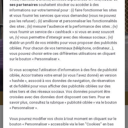
ses partenaires
souhaitent stocker ou accéder à des
informations sur votre terminal pour :
(i)
faire fonctionner les sites
et vous fournir les services que vous demandez (vous ne pouvez
pas les refuser) ;
(ii)
améliorer et personnaliser les fonctionnalités
des sites ;
(iii)
mesurer l'audience et la performance des sites ;
(iv)
vous fournir un service de « cashback » si vous en avez souscrit
un,
(v)
vous permettre d'interagir avec des réseaux sociaux ;
(vi)
établir un profil de vos intérêts pour vous proposer des publicités
ciblées. Pour chacun de vos terminaux (téléphone, ordinateur…),
vous pouvez choisir entre ces différentes utilisations en cliquant
sur le bouton « Personnaliser ».
Si vous acceptez l’utilisation d’information à des fins de publicité
ciblée, Accor traitera votre email (si vous l’avez donné) en version
« hashée », associé à vos données de navigation, de réservation
et de fidélité pour vous afficher des publicités ciblées sur des
sites tiers et des réseaux sociaux. Vos données pourront être
croisées avec des données dont disposent ces tiers. Pour en
Vérifier la disponibilité
savoir plus, consultez la rubrique « publicité ciblée » via le bouton
« Personnaliser ».
Vous pourrez modifier vos choix à tout moment en cliquant sur le
bouton « Personnaliser » accessible via le lien "Cookies" en bas