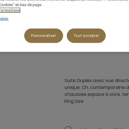
 "Cookies" en bas de page.
nformations
aires
Personnaliser
Tout accepter
70 m²
4 x
Suite Duplex avec vue directe
unique. Ch. contemporaine d
chaussée espace à vivre, terra
King Size