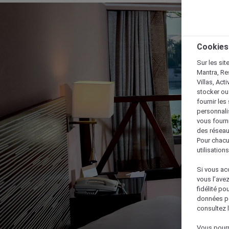
Cookies
Sur les sit
Mantra, Re
Villas, Act
stocker ou
fournir le
personnalis
vous fourn
des réseau
Pour chacu
utilisation
Si vous acc
vous l’ave
fidélité po
données po
consultez l
Vous pourr