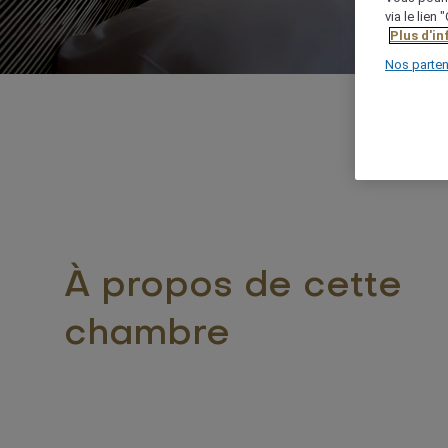
via le lien
Plus d'i
Nos parten
À propos de cette
chambre