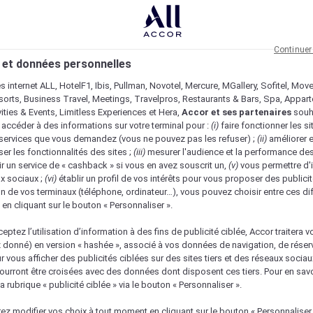
Continuer
 et données personnelles
es internet ALL, HotelF1, Ibis, Pullman, Novotel, Mercure, MGallery, Sofitel, Mov
sorts, Business Travel, Meetings, Travelpros, Restaurants & Bars, Spa, Appar
ivities & Events, Limitless Experiences et Hera,
Accor et ses partenaires
souh
 accéder à des informations sur votre terminal pour :
(i)
faire fonctionner les si
s services que vous demandez (vous ne pouvez pas les refuser) ;
(ii)
améliorer e
er les fonctionnalités des sites ;
(iii)
mesurer l'audience et la performance des
ir un service de « cashback » si vous en avez souscrit un,
(v)
vous permettre d'i
x sociaux ;
(vi)
établir un profil de vos intérêts pour vous proposer des publicit
n de vos terminaux (téléphone, ordinateur…), vous pouvez choisir entre ces di
s en cliquant sur le bouton « Personnaliser ».
eptez l’utilisation d’information à des fins de publicité ciblée, Accor traitera vo
z donné) en version « hashée », associé à vos données de navigation, de réser
ur vous afficher des publicités ciblées sur des sites tiers et des réseaux socia
urront être croisées avec des données dont disposent ces tiers. Pour en savo
a rubrique « publicité ciblée » via le bouton « Personnaliser ».
Vérifier la disponibilité
ez modifier vos choix à tout moment en cliquant sur le bouton « Personnaliser