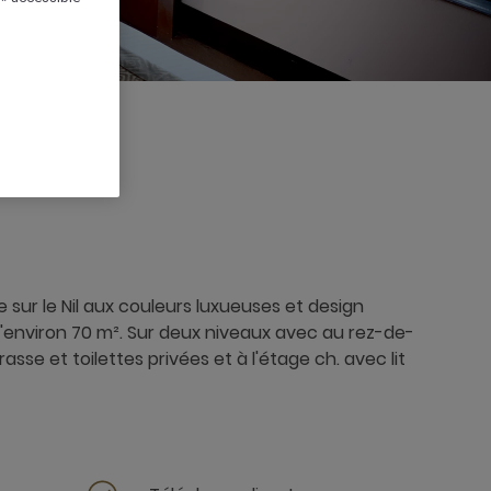
 sur le Nil aux couleurs luxueuses et design
'environ 70 m². Sur deux niveaux avec au rez-de-
sse et toilettes privées et à l'étage ch. avec lit