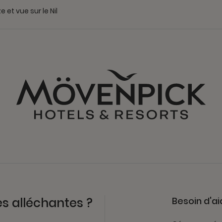
e et vue sur le Nil
es alléchantes ?
Besoin d'ai