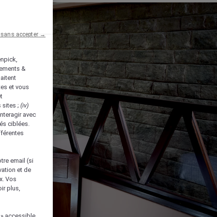
 sans accepter →
enpick,
tements &
aitent
tes et vous
t
 sites ;
(iv)
nteragir avec
és ciblées.
fférentes
tre email (si
vation et de
ux. Vos
ir plus,
 » accessible