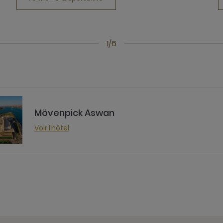
1/6
Mövenpick Aswan
Voir l’hôtel