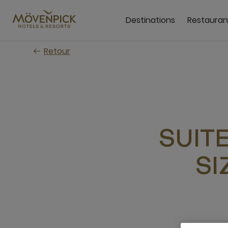
Passer
au
Destinations
Restauran
contenu
principal
Retour
SUIT
SI