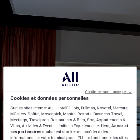
Continuer sans accepter →
Cookies et données personnelles
Sur les sites internet ALL, HotelF1, Ibis, Pullman, Novotel, Mercure,
MGallery, Sofitel, Movenpick, Mantra, Resorts, Business Travel,
Meetings, Travelpros, Restaurants & Bars, Spa, Appartements &
Villas, Activities & Events, Limitless Experiences et Hera,
Accor et
ses partenaires
souhaitent stocker ou accéder à des
informations sur votre terminal pour :
(i)
faire fonctionner les sites