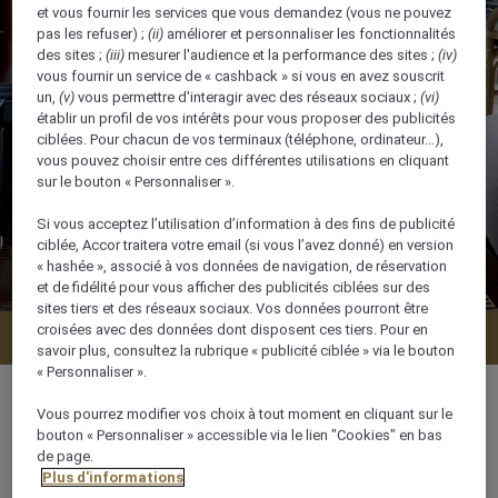
et vous fournir les services que vous demandez (vous ne pouvez
pas les refuser) ;
(ii)
améliorer et personnaliser les fonctionnalités
des sites ;
(iii)
mesurer l'audience et la performance des sites ;
(iv)
vous fournir un service de « cashback » si vous en avez souscrit
un,
(v)
vous permettre d'interagir avec des réseaux sociaux ;
(vi)
établir un profil de vos intérêts pour vous proposer des publicités
ciblées. Pour chacun de vos terminaux (téléphone, ordinateur…),
vous pouvez choisir entre ces différentes utilisations en cliquant
sur le bouton « Personnaliser ».
Si vous acceptez l’utilisation d’information à des fins de publicité
ciblée, Accor traitera votre email (si vous l’avez donné) en version
« hashée », associé à vos données de navigation, de réservation
et de fidélité pour vous afficher des publicités ciblées sur des
sites tiers et des réseaux sociaux. Vos données pourront être
croisées avec des données dont disposent ces tiers. Pour en
Vérifier la disponibilité
savoir plus, consultez la rubrique « publicité ciblée » via le bouton
« Personnaliser ».
Vous pourrez modifier vos choix à tout moment en cliquant sur le
bouton « Personnaliser » accessible via le lien "Cookies" en bas
de page.
32 m²
Plus d'informations