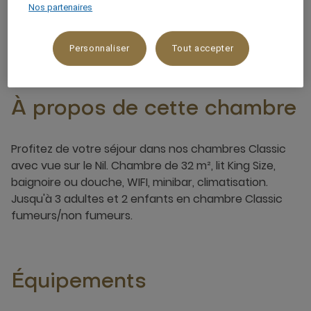
Nos partenaires
4 x
Personnaliser
Tout accepter
À propos de cette chambre
Profitez de votre séjour dans nos chambres Classic
avec vue sur le Nil. Chambre de 32 m², lit King Size,
baignoire ou douche, WIFI, minibar, climatisation.
Jusqu'à 3 adultes et 2 enfants en chambre Classic
fumeurs/non fumeurs.
Équipements