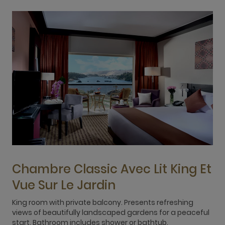
Chambre Classic Avec Lit King Et
Vue Sur Le Jardin
King room with private balcony. Presents refreshing
T
views of beautifully landscaped gardens for a peaceful
g
start. Bathroom includes shower or bathtub.
s