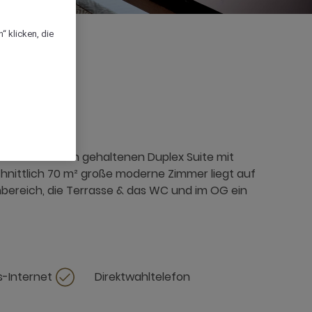
“ klicken, die
 in edlen Farben gehaltenen Duplex Suite mit
schnittlich 70 m² große moderne Zimmer liegt auf
bereich, die Terrasse & das WC und im OG ein
-Internet
Direktwahltelefon