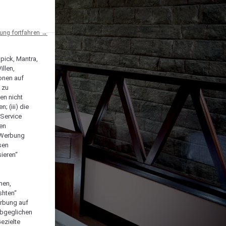
ng fortfahren →
npick, Mantra,
llen,
onen auf
 zu
en nicht
; (iii) die
-Service
len
e Werbung
sen
ieren“
men,
shten“
erbung auf
abgeglichen
ezielte