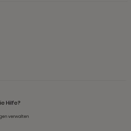
e Hilfe?
gen verwalten
t