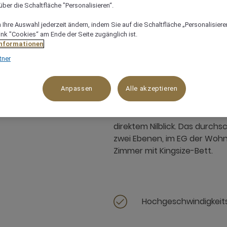
ber die Schaltfläche "Personalisieren“.
Ihre Auswahl jederzeit ändern, indem Sie auf die Schaltfläche „Personalisieren
ink "Cookies“ am Ende der Seite zugänglich ist.
70 m²
4 x
Informationen
tner
Anpassen
Alle akzeptieren
Erfreuen Sie sich an unserer
direktem Nilblick. Das durch
zwei Ebenen, im EG der Wohn
Zimmer mit Kingsize-Bett.
Hochgeschwindigkeits