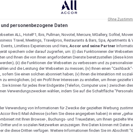
Ohne Zustimmu
 und personenbezogene Daten
bseiten ALL, HotelF1, Ibis, Pullman, Novotel, Mercure, MGallery, Sofitel, Move
usiness Travel, Meetings, Travelpros, Restaurants & Bars, Spa, Apartments & Vi
& Events, Limitless Experiences und Hera,
Accor und seine Partner
Informati
erät speichern oder darauf zugreifen, um: (i) das Funktionieren der Webseiten
ten und Ihnen die von Ihnen angeforderten Dienste bereitzustellen (diese könn
erden); (ii) die Funktionen der Webseiten zu verbessern und zu personalisieren
hlen und die Leistung der Webseiten zu messen; (iv) Ihnen einen "Cashback“
 sofern Sie einen solchen abonniert haben; (v) Ihnen die Interaktion mit sozia
zu ermöglichen; (vi) ein Profil Ihrer Interessen zu erstellen, um Ihnen gezielt
. Sie können für jedes Ihrer Endgeräte (Telefon, Computer usw.) zwischen die
nen Verwendungszwecken wählen, indem Sie auf die Schaltfläche "Personalis
er Verwendung von Informationen für Zwecke der gezielten Werbung zustim
Verfügbarkeit anzeigen
t Accor Ihre E-Mail-Adresse (sofern Sie diese angegeben haben) in einer „geha
ombiniert mit Ihren Browser-, Buchungs- und Treuedaten, um Ihnen gezielte W
Dritter und in sozialen Netzwerken anzuzeigen. Ihre Daten können mit Daten 
er die diese Dritten verfügen. Weitere Informationen finden Sie im Abschnitt "G