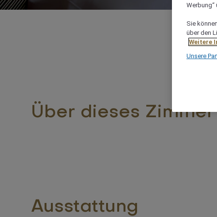
Werbung“ ü
Sie können 
über den L
Weitere 
Unsere Par
Über dieses Zimmer
Ausstattung