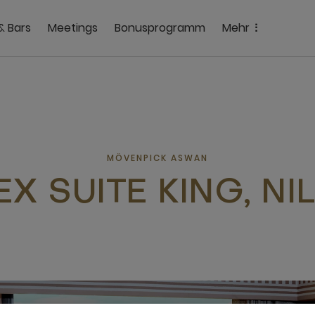
& Bars
Meetings
Bonusprogramm
Mehr
MÖVENPICK ASWAN
X SUITE KING, NI