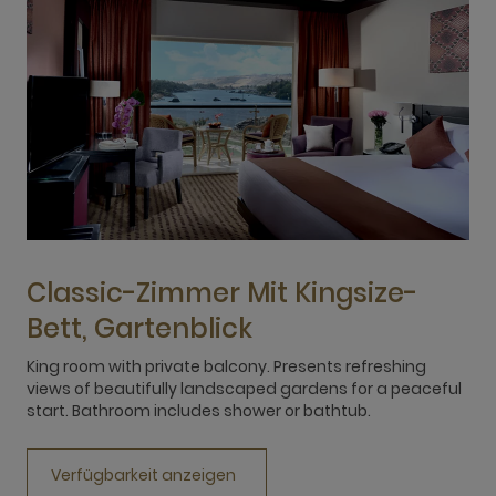
Classic-Zimmer Mit Kingsize-
Bett, Gartenblick
King room with private balcony. Presents refreshing
T
views of beautifully landscaped gardens for a peaceful
g
start. Bathroom includes shower or bathtub.
s
Verfügbarkeit anzeigen