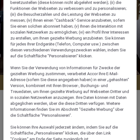
bereitzustellen (diese können nicht abgelehnt werden); (ii) die
Funktionen der Webseiten zu verbessern und zu personalisieren;
(iii) die Besucherzahlen und die Leistung der Webseiten zu
messen; (iv) Ihnen einen "Cashback“-Service anzubieten, sofern
Sie einen solchen abonniert haben; (v) Ihnen die Interaktion mit
sozialen Netzwerken zu ermöglichen; (vi) ein Profil Ihrer Interessen
zu erstellen, um Ihnen gezielte Werbung anzubieten. Sie können
für jedes Ihrer Endgeräte (Telefon, Computer usw.) zwischen
diesen verschiedenen Verwendungszwecken wählen, indem Sie
auf die Schaltfläche "Personalisieren“ klicken.
Wenn Sie der Verwendung von Informationen für Zwecke der
gezielten Werbung zustimmen, verarbeitet Accor Ihre E-Mail-
Adresse (sofern Sie diese angegeben haben) in einer „gehashten“
Verfügbarkeit anzeigen
Version, kombiniert mit Ihren Browser-, Buchungs- und
Treuedaten, um Ihnen gezielte Werbung auf Webseiten Dritter und
in sozialen Netzwerken anzuzeigen. Ihre Daten können mit Daten
abgeglichen werden, über die diese Dritten verfügen. Weitere
Informationen finden Sie im Abschnitt "Gezielte Werbung“ über
die Schaltfläche "Personalisieren“.
32 m²
Sie können Ihre Auswahl jederzeit ändern, indem Sie auf die
Schaltfläche „Personalisieren“ klicken, die über den Link
Flussseite
"Cookies“ am Ende der Seite zugänglich ist.