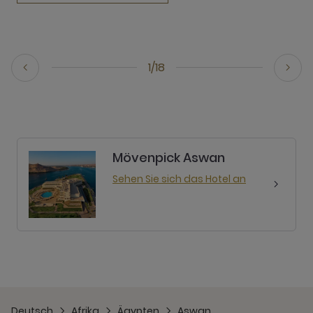
1/18
Mövenpick Aswan
Sehen Sie sich das Hotel an
Deutsch
Afrika
Ägypten
Aswan