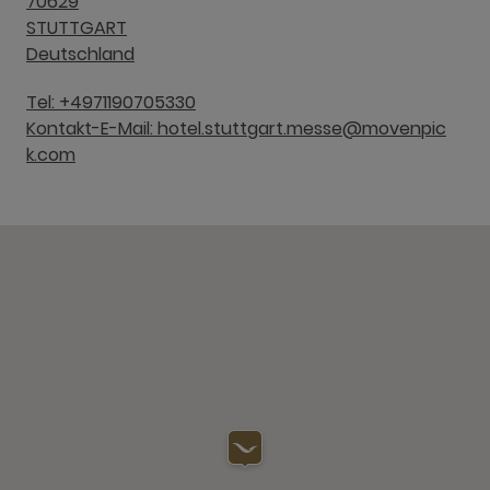
70629
STUTTGART
Deutschland
Tel: +4971190705330
Kontakt-E-Mail: hotel.stuttgart.messe@movenpic
k.com