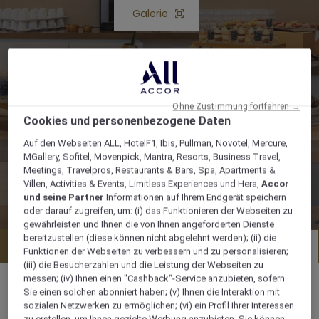
Galerie
Schaltfläche Galerie öffnen
Ohne Zustimmung fortfahren →
Cookies und personenbezogene Daten
Auf den Webseiten ALL, HotelF1, Ibis, Pullman, Novotel, Mercure,
MGallery, Sofitel, Movenpick, Mantra, Resorts, Business Travel,
Meetings, Travelpros, Restaurants & Bars, Spa, Apartments &
Villen, Activities & Events, Limitless Experiences und Hera,
Accor
und seine Partner
Informationen auf Ihrem Endgerät speichern
oder darauf zugreifen, um: (i) das Funktionieren der Webseiten zu
gewährleisten und Ihnen die von Ihnen angeforderten Dienste
bereitzustellen (diese können nicht abgelehnt werden); (ii) die
Anfrage stellen
Factsheet
Funktionen der Webseiten zu verbessern und zu personalisieren;
(iii) die Besucherzahlen und die Leistung der Webseiten zu
messen; (iv) Ihnen einen "Cashback“-Service anzubieten, sofern
Sie einen solchen abonniert haben; (v) Ihnen die Interaktion mit
sozialen Netzwerken zu ermöglichen; (vi) ein Profil Ihrer Interessen
zu erstellen, um Ihnen gezielte Werbung anzubieten. Sie können