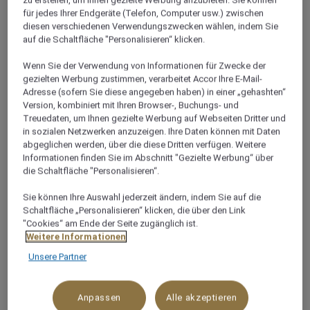
Flughafenstrasse 43, 70629, STUTTGART,
für jedes Ihrer Endgeräte (Telefon, Computer usw.) zwischen
Deutschland
diesen verschiedenen Verwendungszwecken wählen, indem Sie
auf die Schaltfläche "Personalisieren“ klicken.
+49 711 90705330
Wenn Sie der Verwendung von Informationen für Zwecke der
gezielten Werbung zustimmen, verarbeitet Accor Ihre E-Mail-
Adresse (sofern Sie diese angegeben haben) in einer „gehashten“
Version, kombiniert mit Ihren Browser-, Buchungs- und
Treuedaten, um Ihnen gezielte Werbung auf Webseiten Dritter und
in sozialen Netzwerken anzuzeigen. Ihre Daten können mit Daten
Business Meetings,
abgeglichen werden, über die diese Dritten verfügen. Weitere
Informationen finden Sie im Abschnitt "Gezielte Werbung“ über
die Schaltfläche "Personalisieren“.
Konferenzen & Events -
Sie können Ihre Auswahl jederzeit ändern, indem Sie auf die
Mövenpick Qualität ist
Schaltfläche „Personalisieren“ klicken, die über den Link
"Cookies“ am Ende der Seite zugänglich ist.
garantiert!
Weitere Informationen
Unsere Partner
Die einzigartige Lage – direkt am Stuttgarter
Messegelände und zudem unweit des Flughafens
Anpassen
Alle akzeptieren
gelegen, macht den Konferenzbereich des Hotels zu