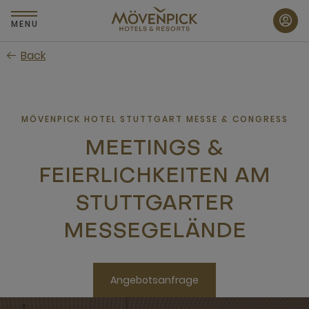
Zum
Hauptinhalt
MENU
wechseln
Back
MÖVENPICK HOTEL STUTTGART MESSE & CONGRESS
MEETINGS &
FEIERLICHKEITEN AM
STUTTGARTER
MESSEGELÄNDE
Angebotsanfrage