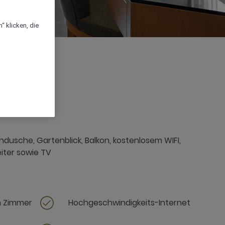
“ klicken, die
ndusche, Gartenblick, Balkon, kostenlosem WIFI,
iter sowie TV
m Zimmer
Hochgeschwindigkeits-Internet