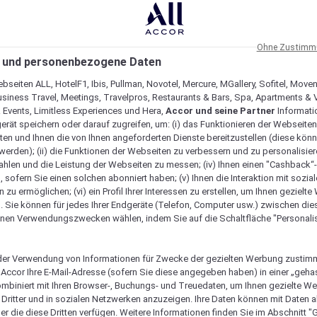
Ohne Zustimmu
 und personenbezogene Daten
bseiten ALL, HotelF1, Ibis, Pullman, Novotel, Mercure, MGallery, Sofitel, Move
usiness Travel, Meetings, Travelpros, Restaurants & Bars, Spa, Apartments & Vi
& Events, Limitless Experiences und Hera,
Accor und seine Partner
Informati
erät speichern oder darauf zugreifen, um: (i) das Funktionieren der Webseiten
ten und Ihnen die von Ihnen angeforderten Dienste bereitzustellen (diese könn
erden); (ii) die Funktionen der Webseiten zu verbessern und zu personalisieren
hlen und die Leistung der Webseiten zu messen; (iv) Ihnen einen "Cashback“
 sofern Sie einen solchen abonniert haben; (v) Ihnen die Interaktion mit sozia
zu ermöglichen; (vi) ein Profil Ihrer Interessen zu erstellen, um Ihnen gezielt
. Sie können für jedes Ihrer Endgeräte (Telefon, Computer usw.) zwischen die
nen Verwendungszwecken wählen, indem Sie auf die Schaltfläche "Personalis
er Verwendung von Informationen für Zwecke der gezielten Werbung zustim
t Accor Ihre E-Mail-Adresse (sofern Sie diese angegeben haben) in einer „geha
ombiniert mit Ihren Browser-, Buchungs- und Treuedaten, um Ihnen gezielte W
Dritter und in sozialen Netzwerken anzuzeigen. Ihre Daten können mit Daten 
Verfügbarkeit anzeigen
er die diese Dritten verfügen. Weitere Informationen finden Sie im Abschnitt "G