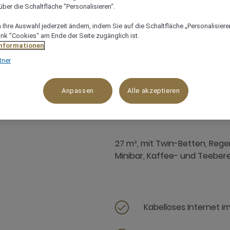
ber die Schaltfläche "Personalisieren“.
Ihre Auswahl jederzeit ändern, indem Sie auf die Schaltfläche „Personalisieren
ink "Cookies“ am Ende der Seite zugänglich ist.
Informationen
tner
26 m²
2 x
Anpassen
Alle akzeptieren
27 m², mit Twin-Betten, Rege
Minibar, Kaffee- und Teebere
Kabelloses Internet i