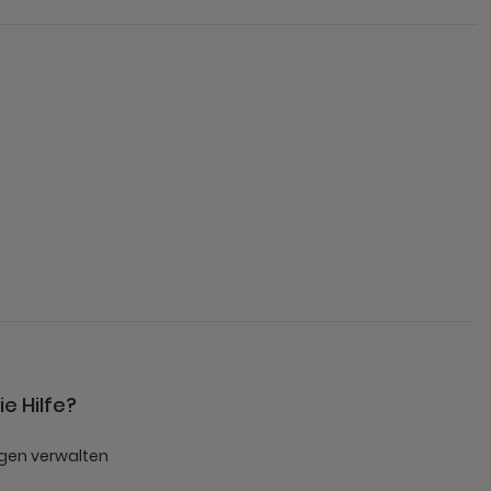
e Hilfe?
gen verwalten
t