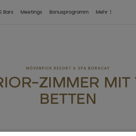
& Bars
Meetings
Bonusprogramm
Mehr
MÖVENPICK RESORT & SPA BORACAY
IOR-ZIMMER MIT
BETTEN