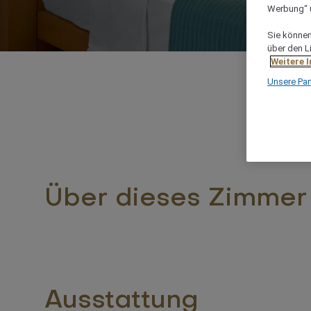
Werbung“ ü
Sie können 
über den L
Weitere 
Unsere Par
Über dieses Zimmer
Ausstattung