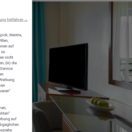
ng fortfahren →
npick, Mantra,
llen,
onen auf
 zu
en nicht
; (iii) die
-Service
len
e Werbung
sen
ieren“
men,
shten“
erbung auf
abgeglichen
ezielte