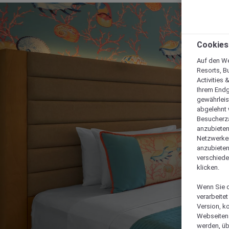
Cookies
Auf den We
Resorts, B
Activities 
Ihrem Endg
gewährleis
abgelehnt w
Besucherza
anzubieten,
Netzwerken 
anzubieten
verschiede
klicken.
Wenn Sie d
verarbeite
Version, k
Webseiten 
werden, üb