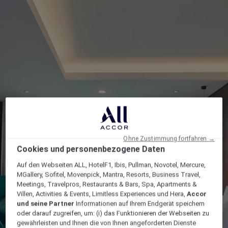
Ohne Zustimmung fortfahren →
Cookies und personenbezogene Daten
Auf den Webseiten ALL, HotelF1, Ibis, Pullman, Novotel, Mercure,
MGallery, Sofitel, Movenpick, Mantra, Resorts, Business Travel,
Meetings, Travelpros, Restaurants & Bars, Spa, Apartments &
Villen, Activities & Events, Limitless Experiences und Hera,
Accor
und seine Partner
Informationen auf Ihrem Endgerät speichern
oder darauf zugreifen, um: (i) das Funktionieren der Webseiten zu
gewährleisten und Ihnen die von Ihnen angeforderten Dienste