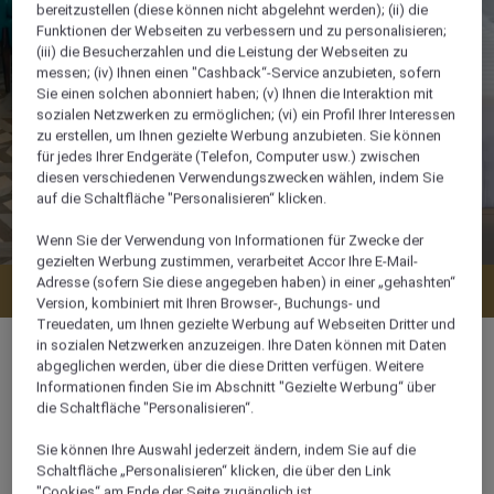
bereitzustellen (diese können nicht abgelehnt werden); (ii) die
Funktionen der Webseiten zu verbessern und zu personalisieren;
(iii) die Besucherzahlen und die Leistung der Webseiten zu
messen; (iv) Ihnen einen "Cashback“-Service anzubieten, sofern
Sie einen solchen abonniert haben; (v) Ihnen die Interaktion mit
sozialen Netzwerken zu ermöglichen; (vi) ein Profil Ihrer Interessen
zu erstellen, um Ihnen gezielte Werbung anzubieten. Sie können
für jedes Ihrer Endgeräte (Telefon, Computer usw.) zwischen
diesen verschiedenen Verwendungszwecken wählen, indem Sie
auf die Schaltfläche "Personalisieren“ klicken.
Wenn Sie der Verwendung von Informationen für Zwecke der
gezielten Werbung zustimmen, verarbeitet Accor Ihre E-Mail-
Adresse (sofern Sie diese angegeben haben) in einer „gehashten“
Verfügbarkeit anzeigen
Version, kombiniert mit Ihren Browser-, Buchungs- und
Treuedaten, um Ihnen gezielte Werbung auf Webseiten Dritter und
in sozialen Netzwerken anzuzeigen. Ihre Daten können mit Daten
abgeglichen werden, über die diese Dritten verfügen. Weitere
Informationen finden Sie im Abschnitt "Gezielte Werbung“ über
die Schaltfläche "Personalisieren“.
87 m²
Sie können Ihre Auswahl jederzeit ändern, indem Sie auf die
Schaltfläche „Personalisieren“ klicken, die über den Link
4 x
"Cookies“ am Ende der Seite zugänglich ist.