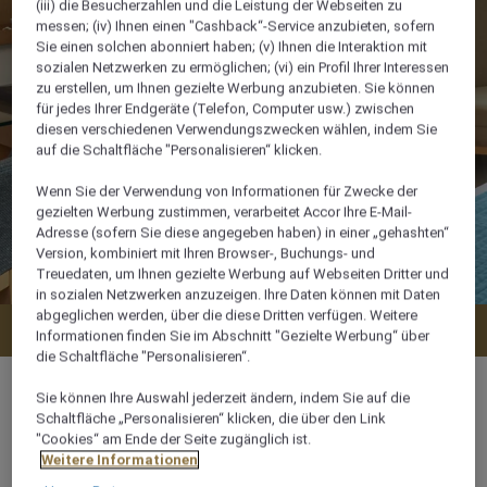
(iii) die Besucherzahlen und die Leistung der Webseiten zu
messen; (iv) Ihnen einen "Cashback“-Service anzubieten, sofern
Sie einen solchen abonniert haben; (v) Ihnen die Interaktion mit
sozialen Netzwerken zu ermöglichen; (vi) ein Profil Ihrer Interessen
zu erstellen, um Ihnen gezielte Werbung anzubieten. Sie können
für jedes Ihrer Endgeräte (Telefon, Computer usw.) zwischen
diesen verschiedenen Verwendungszwecken wählen, indem Sie
auf die Schaltfläche "Personalisieren“ klicken.
Wenn Sie der Verwendung von Informationen für Zwecke der
gezielten Werbung zustimmen, verarbeitet Accor Ihre E-Mail-
Adresse (sofern Sie diese angegeben haben) in einer „gehashten“
Version, kombiniert mit Ihren Browser-, Buchungs- und
Treuedaten, um Ihnen gezielte Werbung auf Webseiten Dritter und
in sozialen Netzwerken anzuzeigen. Ihre Daten können mit Daten
abgeglichen werden, über die diese Dritten verfügen. Weitere
Verfügbarkeit anzeigen
Informationen finden Sie im Abschnitt "Gezielte Werbung“ über
die Schaltfläche "Personalisieren“.
Sie können Ihre Auswahl jederzeit ändern, indem Sie auf die
Schaltfläche „Personalisieren“ klicken, die über den Link
"Cookies“ am Ende der Seite zugänglich ist.
m²
Weitere Informationen