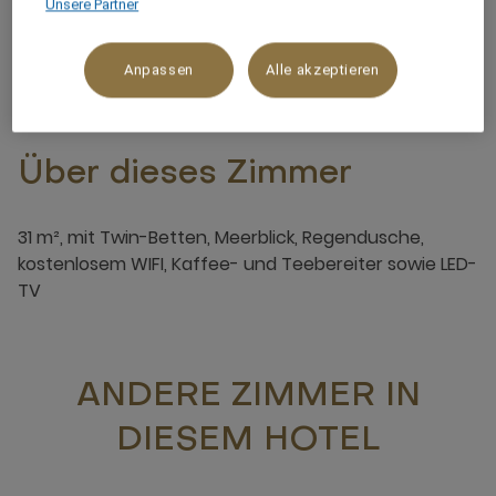
Unsere Partner
x
Anpassen
Alle akzeptieren
Über dieses Zimmer
31 m², mit Twin-Betten, Meerblick, Regendusche,
kostenlosem WIFI, Kaffee- und Teebereiter sowie LED-
TV
ANDERE ZIMMER IN
DIESEM HOTEL