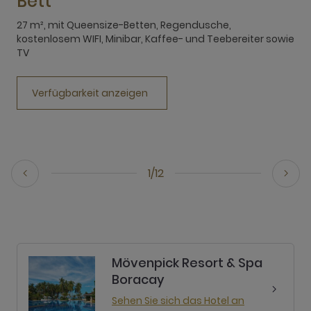
Bett
2
M
27 m², mit Queensize-Betten, Regendusche,
kostenlosem WIFI, Minibar, Kaffee- und Teebereiter sowie
TV
Verfügbarkeit anzeigen
1/12
Mövenpick Resort & Spa
Boracay
Sehen Sie sich das Hotel an