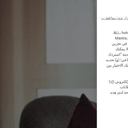
ار بدون موافقة ←
ALL، hotel،
Mantra،
 و Hera، ترغب شركة أكور (Accor) وشركاؤها في تخزين
ا يمكنك
دمة "استرداد
تماعي؛ (و) تحديد
 الاختيار بين
كتروني (إذا
إعلانات
حة لدى هذه