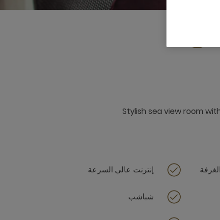
3 x
Stylish sea view room wit
لغرفة
إنترنت عالي السرعة
شباشب