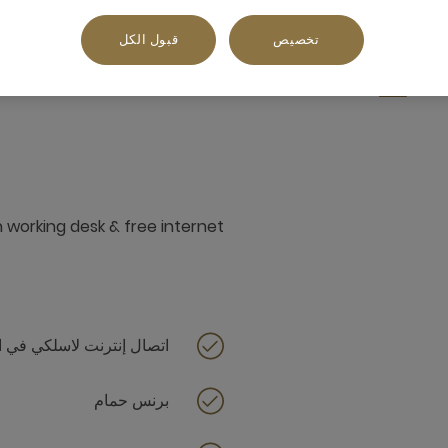
تخصيص
قبول الكل
إطلالة جانبية على المدينة,إطلالة على المحيط أو البحر
h working desk & free internet
اتصال إنترنت لاسلكي في ا
برنس حمام