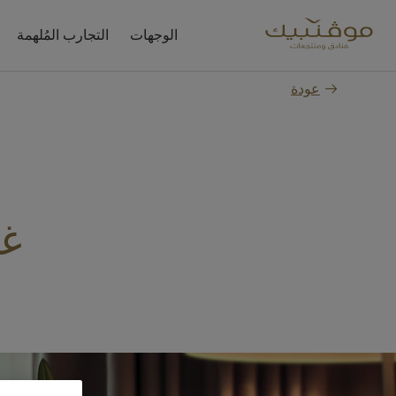
الوجهات
التجارب المُلهمة
عودة
غر