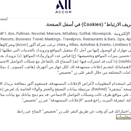
استمر
اط" (Cookies) في أسفل الصفحة.
على مواقعنا الإلكترونية: F1، ibis، Pullman، Novotel، Mercure، MGallery، Sofitel، Movenpick
 Resorts، Business Travel، Meetings، Travelpros، Restaurants & Bars، Spa، A
Villas، Activities & Events، Limitless Experiences
جهازك أو الوصول إليها من أجل: (أ) تشغيل المواقع وتزويدك بالخدمات التي تطلبها (ل
تحسين ميزات المواقع وتخصيصها؛ (ج) قياس عدد الزوار وأداء المواقع؛ (د) تزويدك بخ
النقود" (cashback) إذا كنت قد اشتركت فيها؛ (هـ) السماح لك بالتفاعل مع شبكات التواصل الاج
هتماماتك لتقديم إعلانات مستهدفة لك. لكل جهاز من أجهزتك (هاتف، كمبيوتر...)، يمكنك
امات المختلفة من خلال النقر على زر "تخصيص".
ى استخدام المعلومات لأغراض الإعلانات المستهدفة، فستقوم أكور بمعالجة بريدك الإل
قدمته) في نسخة "مشفرة" (hashed)، مرتبطة ببيانات التصفح والحجز والولاء الخاصة بك لعرض 
على مواقع طرف ثالث وشبكات التواصل الاجتماعي. قد يتم دمج بياناتك مع بيانات متا
لثة. لمعرفة المزيد، راجع قسم "الإعلانات المستهدفة" عبر زر "تخصيص".
عرض التوافر
 اختياراتك في أي وقت عن طريق النقر على زر "تخصيص" المتاح عبر رابط
لمعلومات