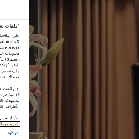
"ملفات تعريف الارتب
partments &
معلومات على 
رفضها)؛ (ب) 
ملف تعريف لا
هذه الاستخد
إذا وافقت عل
مستهدفة لك 
الأطراف الثا
يمكنك تعديل
المزيد من ا
شركاؤنا