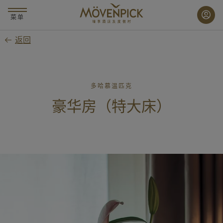
跳
至
菜单
主
返回
要
内
容
多哈慕温匹克
豪华房（特大床）