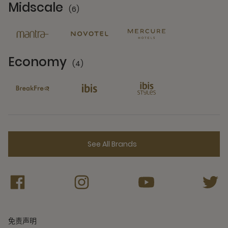
Midscale
(6)
6 Partners
Economy
(4)
4 Partners
See All Brands
免责声明