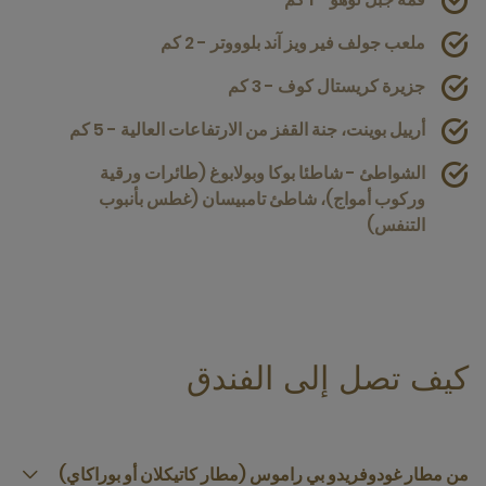
ملعب جولف فير ويز آند بلوووتر - 2 كم
جزيرة كريستال كوف - 3 كم
أرييل بوينت، جنة القفز من الارتفاعات العالية - 5 كم
الشواطئ - شاطئا بوكا وبولابوغ (طائرات ورقية
وركوب أمواج)، شاطئ تامبيسان (غطس بأنبوب
التنفس)
كيف تصل إلى الفندق
من مطار غودوفريدو بي راموس (مطار كاتيكلان أو بوراكاي)