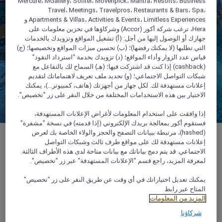
Mercure، MGallery، Sofitel، Movenpick، Mantra، Resorts، Business
Travel، Meetings، Travelpros، Restaurants & Bars، Spa،
Apartments & Villas، Activities & Events، Limitless Experiences و
Hera، ترغب شركة أكور (Accor) وشركاؤها في تخزين معلومات على
جهازك أو الوصول إليها من أجل: (أ) تشغيل المواقع وتزويدك بالخدمات
التي تطلبها (لا يمكنك رفضها)؛ (ب) تحسين ميزات المواقع وتخصيصها؛ (ج)
قياس عدد الزوار وأداء المواقع؛ (د) تزويدك بخدمة "استرداد النقود"
(cashback) إذا كنت قد اشتركت فيها؛ (هـ) السماح لك بالتفاعل مع
شبكات التواصل الاجتماعي؛ (و) تحديد ملف تعريف لاهتماماتك لتقديم
إعلانات مستهدفة لك. لكل جهاز من أجهزتك (هاتف، كمبيوتر...)، يمكنك
الاختيار بين هذه الاستخدامات المختلفة من خلال النقر على زر "تخصيص".
إذا وافقت على استخدام المعلومات لأغراض الإعلانات المستهدفة،
فستقوم أكور بمعالجة بريدك الإلكتروني (إذا قدمته) في نسخة "مشفرة"
(hashed)، مرتبطة ببيانات التصفح والحجز والولاء الخاصة بك لعرض
إعلانات مستهدفة لك على مواقع طرف ثالث وشبكات التواصل
الاجتماعي. قد يتم دمج بياناتك مع بيانات متاحة لدى هذه الأطراف الثالثة.
لمعرفة المزيد، راجع قسم "الإعلانات المستهدفة" عبر زر "تخصيص".
يمكنك تعديل اختياراتك في أي وقت عن طريق النقر على زر "تخصيص"
الموقع وبيانات التواصل
المتاح عبر رابط
المزيد من المعلومات
شركاؤنا
الموقع