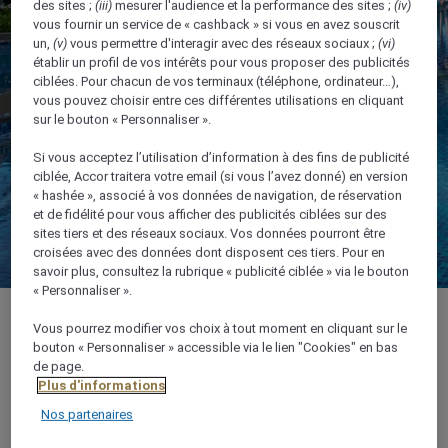
des sites ;
(iii)
mesurer l'audience et la performance des sites ;
(iv)
vous fournir un service de « cashback » si vous en avez souscrit
un,
(v)
vous permettre d'interagir avec des réseaux sociaux ;
(vi)
établir un profil de vos intérêts pour vous proposer des publicités
ciblées. Pour chacun de vos terminaux (téléphone, ordinateur…),
vous pouvez choisir entre ces différentes utilisations en cliquant
sur le bouton « Personnaliser ».
Si vous acceptez l’utilisation d’information à des fins de publicité
ciblée, Accor traitera votre email (si vous l’avez donné) en version
« hashée », associé à vos données de navigation, de réservation
et de fidélité pour vous afficher des publicités ciblées sur des
sites tiers et des réseaux sociaux. Vos données pourront être
croisées avec des données dont disposent ces tiers. Pour en
savoir plus, consultez la rubrique « publicité ciblée » via le bouton
« Personnaliser ».
Vous pourrez modifier vos choix à tout moment en cliquant sur le
bouton « Personnaliser » accessible via le lien "Cookies" en bas
de page.
Plus d'informations
Emplacement et contact
Nos partenaires