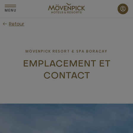
Passer
au
MENU
contenu
Retour
principal
MÖVENPICK RESORT & SPA BORACAY
EMPLACEMENT ET
CONTACT