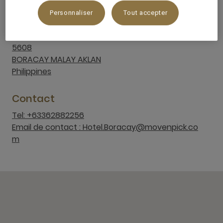
Personnaliser
Tout accepter
Emplacement
Punta Bunga Cove Barangay Yapak
5608
BORACAY MALAY AKLAN
Philippines
Contact
Tel: +63362882256
Email de contact : Hotel.Boracay@movenpick.co
m