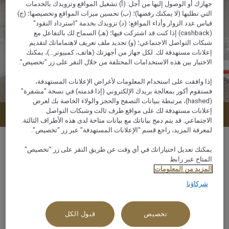
جهازك أو الوصول إليها من أجل: (أ) تشغيل المواقع وتزويدك بالخدمات
التي تطلبها (لا يمكنك رفضها)؛ (ب) تحسين ميزات المواقع وتخصيصها؛ (ج)
قياس عدد الزوار وأداء المواقع؛ (د) تزويدك بخدمة "استرداد النقود"
(cashback) إذا كنت قد اشتركت فيها؛ (هـ) السماح لك بالتفاعل مع
شبكات التواصل الاجتماعي؛ (و) تحديد ملف تعريف لاهتماماتك لتقديم
إعلانات مستهدفة لك. لكل جهاز من أجهزتك (هاتف، كمبيوتر...)، يمكنك
الاختيار بين هذه الاستخدامات المختلفة من خلال النقر على زر "تخصيص".
إذا وافقت على استخدام المعلومات لأغراض الإعلانات المستهدفة،
فستقوم أكور بمعالجة بريدك الإلكتروني (إذا قدمته) في نسخة "مشفرة"
(hashed)، مرتبطة ببيانات التصفح والحجز والولاء الخاصة بك لعرض
إعلانات مستهدفة لك على مواقع طرف ثالث وشبكات التواصل
عرض التوافر
الاجتماعي. قد يتم دمج بياناتك مع بيانات متاحة لدى هذه الأطراف الثالثة.
لمعرفة المزيد، راجع قسم "الإعلانات المستهدفة" عبر زر "تخصيص".
يمكنك تعديل اختياراتك في أي وقت عن طريق النقر على زر "تخصيص"
المتاح عبر رابط
المزيد من المعلومات
72 م²
شركاؤنا
إطلالة على المحيط أو البحر
تخصيص
قبول الكل