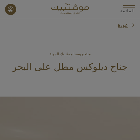
p
o
القائمة
n
عودة
t
منتجع وسبا موڤنبيك الجونة
جناح ديلوكس مطل على البحر