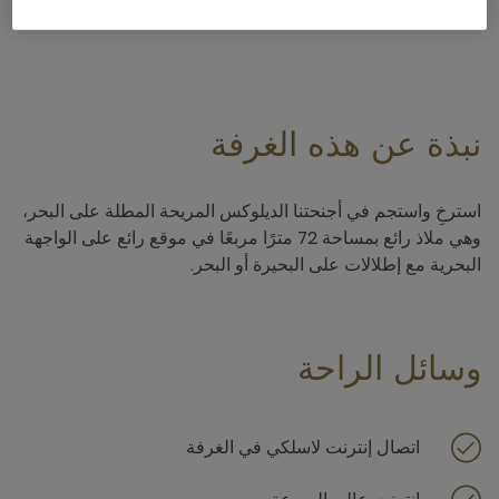
4 x
نبذة عن هذه الغرفة
استرخِ واستجم في أجنحتنا الديلوكس المريحة المطلة على البحر،
وهي ملاذ رائع بمساحة 72 مترًا مربعًا في موقع رائع على الواجهة
البحرية مع إطلالات على البحيرة أو البحر.
وسائل الراحة
اتصال إنترنت لاسلكي في الغرفة