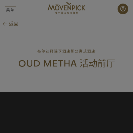
跳
至
菜单
主
返回
要
内
容
布尔迪拜瑞享酒店和公寓式酒店
OUD METHA 活动前厅