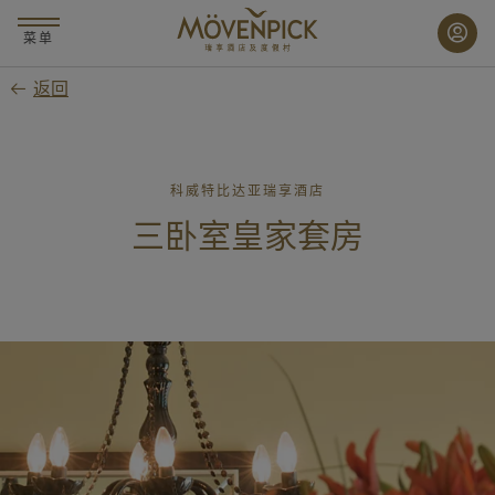
跳
至
菜单
主
返回
要
内
容
科威特比达亚瑞享酒店
三卧室皇家套房