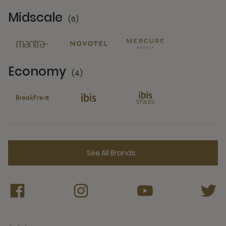
Midscale
(6)
6 Partners
Economy
(4)
4 Partners
See All Brands