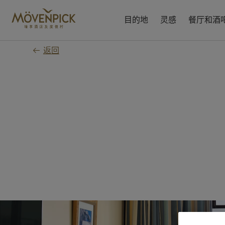
跳
至
目的地
灵感
餐厅和酒
主
要
返回
内
容