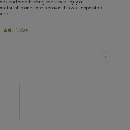
eds and breathtaking sea views. Enjoy a
omfortable and scenic stay in this well-appointed
oom.
查看可订选项