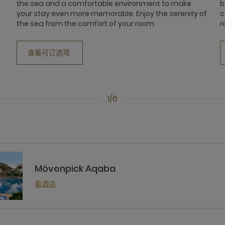
the sea and a comfortable environment to make
b
your stay even more memorable. Enjoy the serenity of
c
the sea from the comfort of your room.
r
查看可订选项
1/6
Mövenpick Aqaba
看酒店