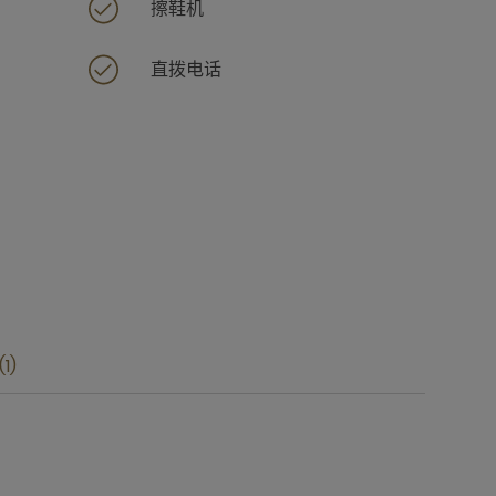
擦鞋机
直拨电话
1