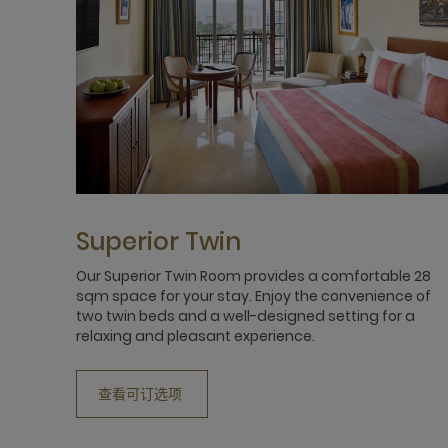
Superior Twin
Our Superior Twin Room provides a comfortable 28
sqm space for your stay. Enjoy the convenience of
two twin beds and a well-designed setting for a
relaxing and pleasant experience.
查看可订选项