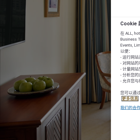
Cooki
在 ALL, hote
Business T
Events, L
以便：
- 运行网
- 对网站
- 计量网
- 分析您
- 允许您
您可以通过
更多信息
我们的合