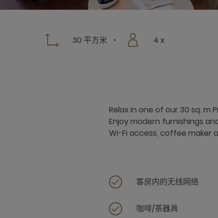
30 平方米
4 x
Relax in one of our 30 sq. m 
Enjoy modern furnishings and 
Wi-Fi access, coffee maker a
客房内的无线网络
咖啡/茶器具