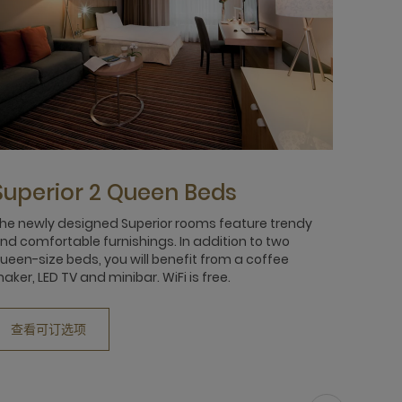
Superior 2 Queen Beds
he newly designed Superior rooms feature trendy
nd comfortable furnishings. In addition to two
ueen-size beds, you will benefit from a coffee
aker, LED TV and minibar. WiFi is free.
查看可订选项