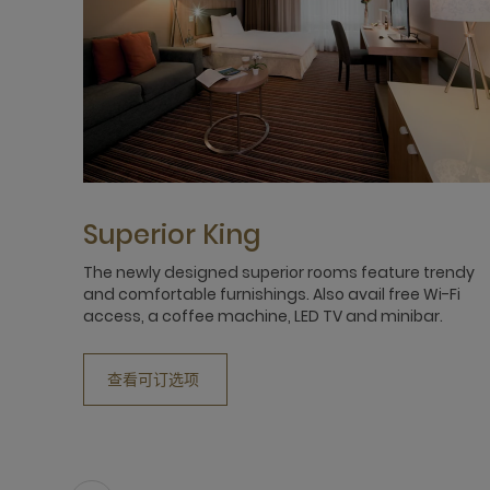
Superior King
The newly designed superior rooms feature trendy
and comfortable furnishings. Also avail free Wi-Fi
access, a coffee machine, LED TV and minibar.
查看可订选项