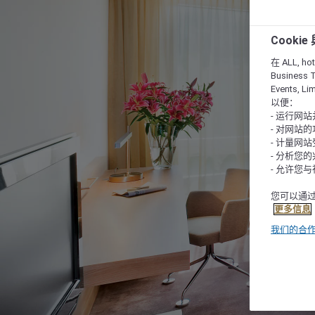
Cooki
在 ALL, hote
Business T
Events, L
以便：
- 运行网
- 对网站
- 计量网
- 分析您
- 允许您
您可以通过
更多信息
我们的合