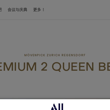
吧
会议与庆典
更多
MÖVENPICK ZURICH REGENSDORF
EMIUM 2 QUEEN B