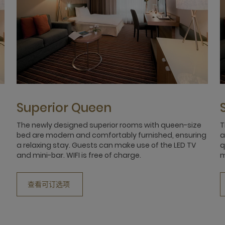
Superior Queen
The newly designed superior rooms with queen-size
T
bed are modern and comfortably furnished, ensuring
a
a relaxing stay. Guests can make use of the LED TV
q
and mini-bar. WIFI is free of charge.
m
查看可订选项