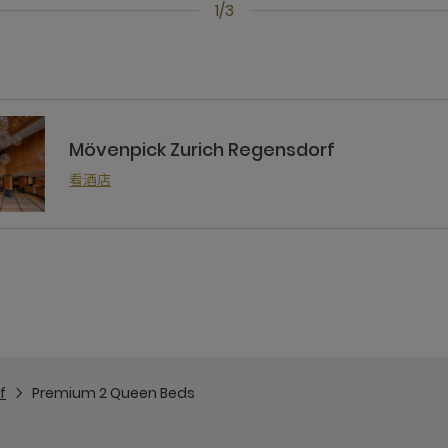
1/3
Mövenpick Zurich Regensdorf
看酒店
f
Premium 2 Queen Beds