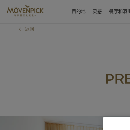
跳
至
目的地
灵感
餐厅和酒
主
要
返回
内
容
PR