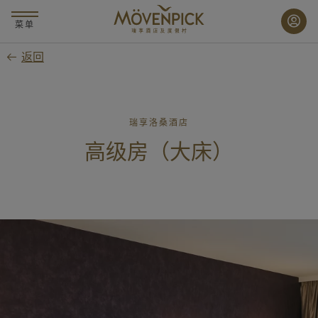
跳
至
菜单
主
返回
要
内
容
瑞享洛桑酒店
高级房（大床）