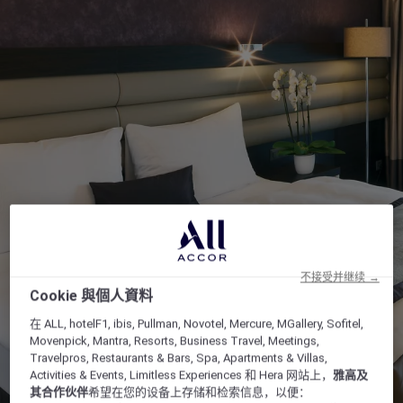
不接受并继续 →
Cookie 與個人資料
在 ALL, hotelF1, ibis, Pullman, Novotel, Mercure, MGallery, Sofitel,
Movenpick, Mantra, Resorts, Business Travel, Meetings,
Travelpros, Restaurants & Bars, Spa, Apartments & Villas,
Activities & Events, Limitless Experiences 和 Hera 网站上，
雅高及
其合作伙伴
希望在您的设备上存储和检索信息，以便：