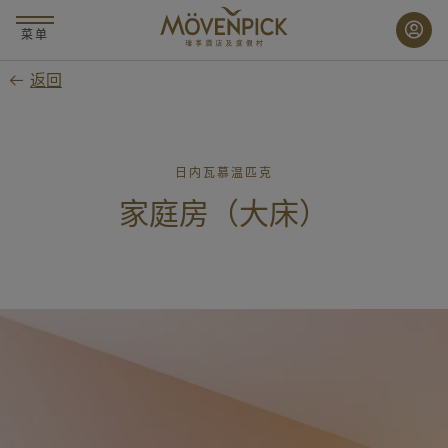
跳
至
菜单
主
返回
要
内
容
日内瓦慕温匹克
家庭房（大床）